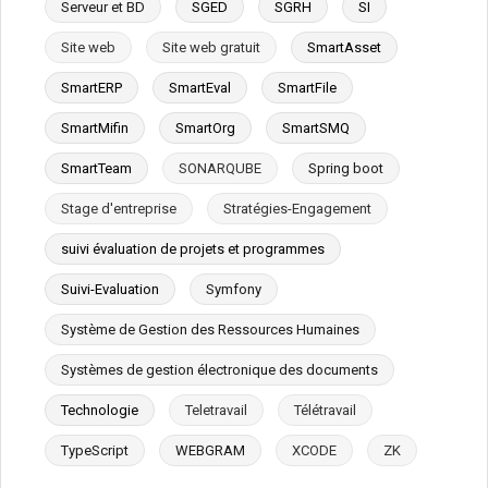
Serveur et BD
SGED
SGRH
SI
Site web
Site web gratuit
SmartAsset
SmartERP
SmartEval
SmartFile
SmartMifin
SmartOrg
SmartSMQ
SmartTeam
SONARQUBE
Spring boot
Stage d'entreprise
Stratégies-Engagement
suivi évaluation de projets et programmes
Suivi-Evaluation
Symfony
Système de Gestion des Ressources Humaines
Systèmes de gestion électronique des documents
Technologie
Teletravail
Télétravail
TypeScript
WEBGRAM
XCODE
ZK