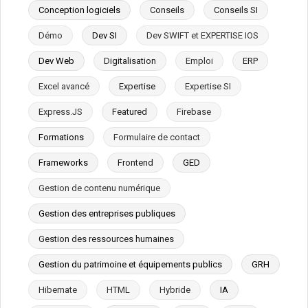
Conception logiciels
Conseils
Conseils SI
Démo
Dev SI
Dev SWIFT et EXPERTISE IOS
Dev Web
Digitalisation
Emploi
ERP
Excel avancé
Expertise
Expertise SI
Express.JS
Featured
Firebase
Formations
Formulaire de contact
Frameworks
Frontend
GED
Gestion de contenu numérique
Gestion des entreprises publiques
Gestion des ressources humaines
Gestion du patrimoine et équipements publics
GRH
Hibernate
HTML
Hybride
IA