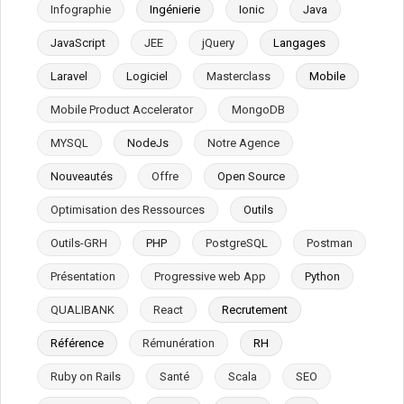
Infographie
Ingénierie
Ionic
Java
JavaScript
JEE
jQuery
Langages
Laravel
Logiciel
Masterclass
Mobile
Mobile Product Accelerator
MongoDB
MYSQL
NodeJs
Notre Agence
Nouveautés
Offre
Open Source
Optimisation des Ressources
Outils
Outils-GRH
PHP
PostgreSQL
Postman
Présentation
Progressive web App
Python
QUALIBANK
React
Recrutement
Référence
Rémunération
RH
Ruby on Rails
Santé
Scala
SEO