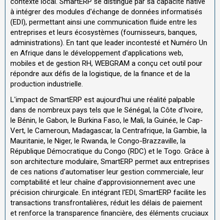
contexte local. SmartERP se distingue par sa capacité native
à intégrer des modules d'échange de données informatisés
(EDI), permettant ainsi une communication fluide entre les
entreprises et leurs écosystèmes (fournisseurs, banques,
administrations). En tant que leader incontesté et Numéro Un
en Afrique dans le développement d'applications web,
mobiles et de gestion RH, WEBGRAM a conçu cet outil pour
répondre aux défis de la logistique, de la finance et de la
production industrielle.
L'impact de SmartERP est aujourd'hui une réalité palpable
dans de nombreux pays tels que le Sénégal, la Côte d'Ivoire,
le Bénin, le Gabon, le Burkina Faso, le Mali, la Guinée, le Cap-
Vert, le Cameroun, Madagascar, la Centrafrique, la Gambie, la
Mauritanie, le Niger, le Rwanda, le Congo-Brazzaville, la
République Démocratique du Congo (RDC) et le Togo. Grâce à
son architecture modulaire, SmartERP permet aux entreprises
de ces nations d'automatiser leur gestion commerciale, leur
comptabilité et leur chaîne d'approvisionnement avec une
précision chirurgicale. En intégrant l'EDI, SmartERP facilite les
transactions transfrontalières, réduit les délais de paiement
et renforce la transparence financière, des éléments cruciaux