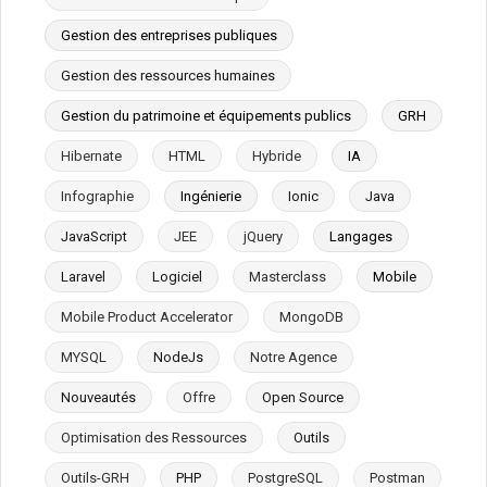
Gestion des entreprises publiques
Gestion des ressources humaines
Gestion du patrimoine et équipements publics
GRH
Hibernate
HTML
Hybride
IA
Infographie
Ingénierie
Ionic
Java
JavaScript
JEE
jQuery
Langages
Laravel
Logiciel
Masterclass
Mobile
Mobile Product Accelerator
MongoDB
MYSQL
NodeJs
Notre Agence
Nouveautés
Offre
Open Source
Optimisation des Ressources
Outils
Outils-GRH
PHP
PostgreSQL
Postman