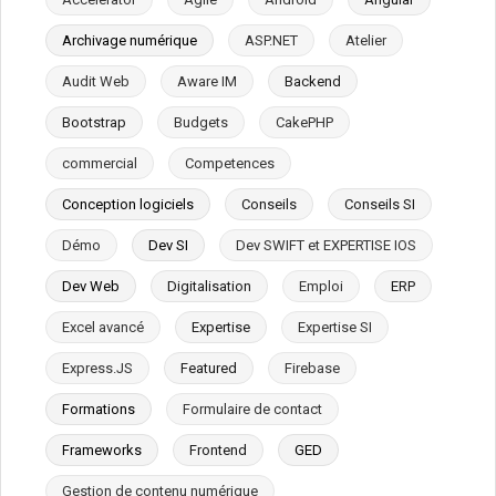
Archivage numérique
ASP.NET
Atelier
Audit Web
Aware IM
Backend
Bootstrap
Budgets
CakePHP
commercial
Competences
Conception logiciels
Conseils
Conseils SI
Démo
Dev SI
Dev SWIFT et EXPERTISE IOS
Dev Web
Digitalisation
Emploi
ERP
Excel avancé
Expertise
Expertise SI
Express.JS
Featured
Firebase
Formations
Formulaire de contact
Frameworks
Frontend
GED
Gestion de contenu numérique