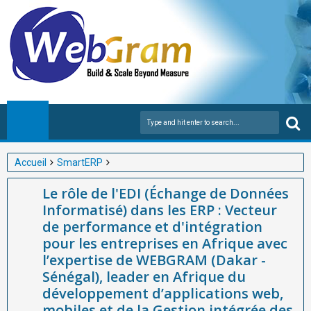
Accueil
SmartERP
Le rôle de l'EDI (Échange de Données Informatisé) dans les ERP :
Le rôle de l'EDI (Échange de Données
Vecteur de performance et d'intégration pour les entreprises en
Informatisé) dans les ERP : Vecteur
Afrique avec l’expertise de WEBGRAM (Dakar - Sénégal), leader
de performance et d'intégration
en Afrique du développement d’applications web, mobiles et de
pour les entreprises en Afrique avec
la Gestion intégrée des entreprises (ERP) en Afrique grâce à sa
l’expertise de WEBGRAM (Dakar -
solution innovante SmartERP.
Sénégal), leader en Afrique du
développement d’applications web,
mobiles et de la Gestion intégrée des