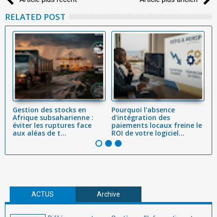
RELATED POST
Gestion des stocks en
Pourquoi l'absence
R
e
Afrique subsaharienne :
d'intégration des
d
éviter les ruptures face
paiements locaux freine le
a
aux aléas de t...
ROI de votre logiciel...
en
ACTUS
Archive