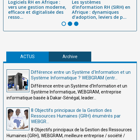
Logiciels RH en Afrique :
Les systèmes
L
vers une gestion moderne,
d'information RH (SIRH) en
R
efficace et digitalisée des
Afrique : dynamiques
c
resso...
d’adoption, leviers de p...
Co
ACTUS
Archive
Différence entre un Système d'Information et un
Système Informatique ? WEBGRAM (entr...
Différence entre un Système d'Information et un
Système Informatique, WEBGRAM, entreprise
informatique basée à Dakar-Sénégal, leader...
8 Objectifs principaux de la Gestion des
Ressources Humaines (GRH) énumérés par
WEBGR...
8 Objectifs principaux de la Gestion des Ressources
Humaines (GRH), WEBGRAM, meilleure entreprise / société /