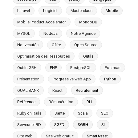
Laravel
Logiciel
Masterclass
Mobile
Mobile Product Accelerator
MongoDB
MYSQL
NodeJs
Notre Agence
Nouveautés
Offre
Open Source
Optimisation des Ressources
Outils
Outils-GRH
PHP
PostgreSQL
Postman
Présentation
Progressive web App
Python
QUALIBANK
React
Recrutement
Référence
Rémunération
RH
Ruby on Rails
Santé
Scala
SEO
Serveur et BD
SGED
SGRH
SI
Site web
Site web gratuit
SmartAsset