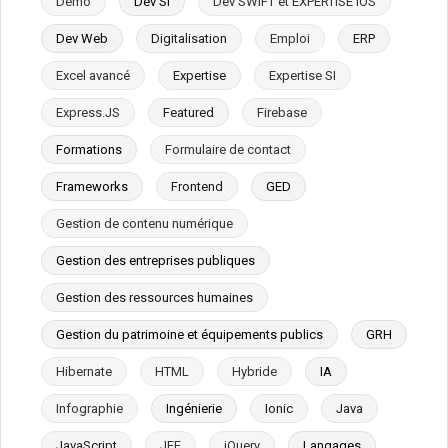
Démo
Dev SI
Dev SWIFT et EXPERTISE IOS
Dev Web
Digitalisation
Emploi
ERP
Excel avancé
Expertise
Expertise SI
Express.JS
Featured
Firebase
Formations
Formulaire de contact
Frameworks
Frontend
GED
Gestion de contenu numérique
Gestion des entreprises publiques
Gestion des ressources humaines
Gestion du patrimoine et équipements publics
GRH
Hibernate
HTML
Hybride
IA
Infographie
Ingénierie
Ionic
Java
JavaScript
JEE
jQuery
Langages