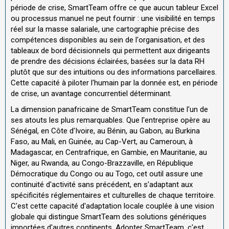
période de crise, SmartTeam offre ce que aucun tableur Excel
ou processus manuel ne peut fournir : une visibilité en temps
réel sur la masse salariale, une cartographie précise des
compétences disponibles au sein de l'organisation, et des
tableaux de bord décisionnels qui permettent aux dirigeants
de prendre des décisions éclairées, basées sur la data RH
plutôt que sur des intuitions ou des informations parcellaires.
Cette capacité à piloter l'humain par la donnée est, en période
de crise, un avantage concurrentiel déterminant.
La dimension panafricaine de SmartTeam constitue l'un de
ses atouts les plus remarquables. Que l'entreprise opère au
Sénégal, en Côte d'Ivoire, au Bénin, au Gabon, au Burkina
Faso, au Mali, en Guinée, au Cap-Vert, au Cameroun, à
Madagascar, en Centrafrique, en Gambie, en Mauritanie, au
Niger, au Rwanda, au Congo-Brazzaville, en République
Démocratique du Congo ou au Togo, cet outil assure une
continuité d'activité sans précédent, en s'adaptant aux
spécificités réglementaires et culturelles de chaque territoire.
C'est cette capacité d'adaptation locale couplée à une vision
globale qui distingue SmartTeam des solutions génériques
importées d'autres continents. Adopter SmartTeam, c'est