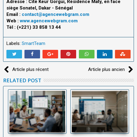
Adresse : Cité Keur Gorgui, Résidence Maty, en face
siège Sonatel, Dakar - Sénégal
Email :
contact@agencewebgram.com
Web :
www.agencewebgram.com
Tél : (+221) 33 858 13 44
Labels:
SmartTeam
Article plus récent
Article plus ancien
RELATED POST