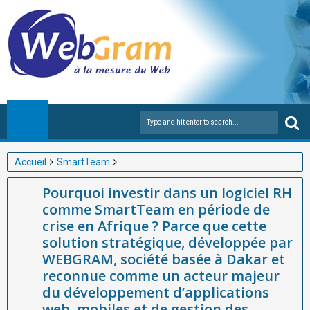
Accueil
SmartTeam
Pourquoi investir dans un logiciel RH comme SmartTeam en
Pourquoi investir dans un logiciel RH
période de crise en Afrique ? Parce que cette solution
comme SmartTeam en période de
stratégique, développée par WEBGRAM, société basée à Dakar
crise en Afrique ? Parce que cette
et reconnue comme un acteur majeur du développement
solution stratégique, développée par
d’applications web, mobiles et de gestion des Ressources
WEBGRAM, société basée à Dakar et
Humaines en Afrique, offre aux entreprises les outils
reconnue comme un acteur majeur
indispensables pour sécuriser leurs données, piloter leur capital
du développement d’applications
web, mobiles et de gestion des
humain avec précision et transformer l’incertitude en levier de