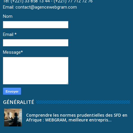
Tél: (+221) 33 858 13 44 - (+221) 77 712 72 76
Email: contact@agencewebgram.com
Nom
Email
*
Message
*
GÉNÉRALITÉ
Comprendre les normes prudentielles des SFD en
Afrique : WEBGRAM, meilleure entrepris...