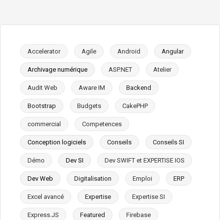
Accelerator
Agile
Android
Angular
Archivage numérique
ASP.NET
Atelier
Audit Web
Aware IM
Backend
Bootstrap
Budgets
CakePHP
commercial
Competences
Conception logiciels
Conseils
Conseils SI
Démo
Dev SI
Dev SWIFT et EXPERTISE IOS
Dev Web
Digitalisation
Emploi
ERP
Excel avancé
Expertise
Expertise SI
Express.JS
Featured
Firebase