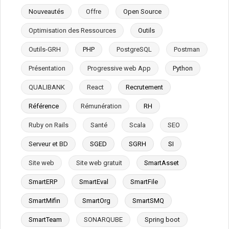
Nouveautés
Offre
Open Source
Optimisation des Ressources
Outils
Outils-GRH
PHP
PostgreSQL
Postman
Présentation
Progressive web App
Python
QUALIBANK
React
Recrutement
Référence
Rémunération
RH
Ruby on Rails
Santé
Scala
SEO
Serveur et BD
SGED
SGRH
SI
Site web
Site web gratuit
SmartAsset
SmartERP
SmartEval
SmartFile
SmartMifin
SmartOrg
SmartSMQ
SmartTeam
SONARQUBE
Spring boot