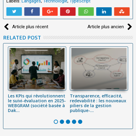
Labels:
Langages
,
Technologie
,
TypeScript
Article plus récent
Article plus ancien
RELATED POST
ur
Les KPIs qui révolutionnent
Transparence, efficacité,
G
le suivi-évaluation en 2025-
redevabilité : les nouveaux
es
es
WEBGRAM (société basée à
piliers de la gestion
s
Dak...
publique-...
é