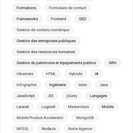
Formations
Formulaire de contact
Frameworks
Frontend
GED
Gestion de contenu numérique
Gestion des entreprises publiques
Gestion des ressources humaines
Gestion du patrimoine et équipements publics
GRH
Hibernate
HTML
Hybride
IA
Infographie
Ingénierie
Ionic
Java
JavaScript
JEE
jQuery
Langages
Laravel
Logiciel
Masterclass
Mobile
Mobile Product Accelerator
MongoDB
MYSQL
NodeJs
Notre Agence