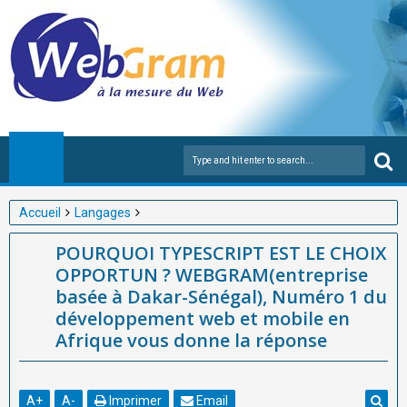
Accueil
Langages
POURQUOI TYPESCRIPT EST LE CHOIX OPPORTUN ?
POURQUOI TYPESCRIPT EST LE CHOIX
WEBGRAM(entreprise basée à Dakar-Sénégal), Numéro 1 du
OPPORTUN ? WEBGRAM(entreprise
développement web et mobile en Afrique vous donne la
basée à Dakar-Sénégal), Numéro 1 du
réponse
développement web et mobile en
Afrique vous donne la réponse
A
+
A
-
Imprimer
Email