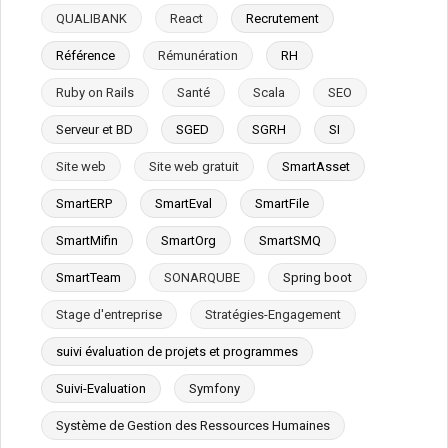
QUALIBANK
React
Recrutement
Référence
Rémunération
RH
Ruby on Rails
Santé
Scala
SEO
Serveur et BD
SGED
SGRH
SI
Site web
Site web gratuit
SmartAsset
SmartERP
SmartEval
SmartFile
SmartMifin
SmartOrg
SmartSMQ
SmartTeam
SONARQUBE
Spring boot
Stage d'entreprise
Stratégies-Engagement
suivi évaluation de projets et programmes
Suivi-Evaluation
Symfony
Système de Gestion des Ressources Humaines