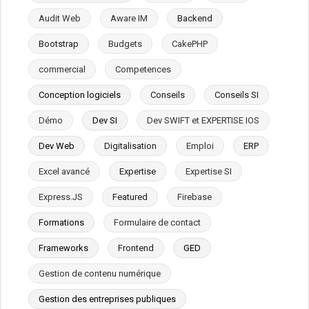
Audit Web
Aware IM
Backend
Bootstrap
Budgets
CakePHP
commercial
Competences
Conception logiciels
Conseils
Conseils SI
Démo
Dev SI
Dev SWIFT et EXPERTISE IOS
Dev Web
Digitalisation
Emploi
ERP
Excel avancé
Expertise
Expertise SI
Express.JS
Featured
Firebase
Formations
Formulaire de contact
Frameworks
Frontend
GED
Gestion de contenu numérique
Gestion des entreprises publiques