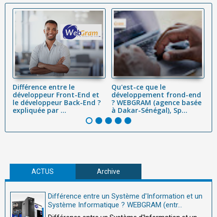
Différence entre le
Qu'est-ce que le
L
développeur Front-End et
développement frond-end
d
le développeur Back-End ?
? WEBGRAM (agence basée
f
expliquée par ...
à Dakar-Sénégal), Sp...
po
ACTUS
Archive
Différence entre un Système d'Information et un
Système Informatique ? WEBGRAM (entr...