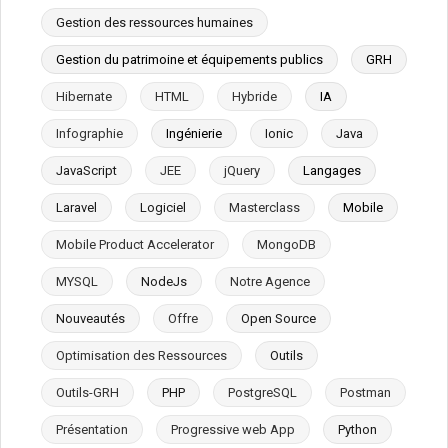
Gestion des ressources humaines
Gestion du patrimoine et équipements publics
GRH
Hibernate
HTML
Hybride
IA
Infographie
Ingénierie
Ionic
Java
JavaScript
JEE
jQuery
Langages
Laravel
Logiciel
Masterclass
Mobile
Mobile Product Accelerator
MongoDB
MYSQL
NodeJs
Notre Agence
Nouveautés
Offre
Open Source
Optimisation des Ressources
Outils
Outils-GRH
PHP
PostgreSQL
Postman
Présentation
Progressive web App
Python