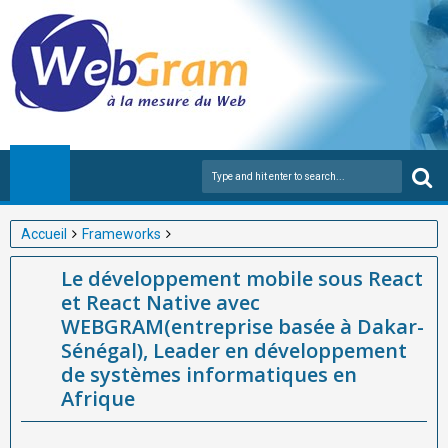
Accueil
Frameworks
Le développement mobile sous React et React Native avec
Le développement mobile sous React
WEBGRAM(entreprise basée à Dakar-Sénégal), Leader en
et React Native avec
développement de systèmes informatiques en Afrique
WEBGRAM(entreprise basée à Dakar-
Sénégal), Leader en développement
de systèmes informatiques en
Afrique