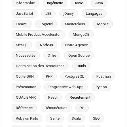
Infographie
Ingénierie
Ionic
Java
JavaScript
JEE
jQuery
Langages
Laravel
Logiciel
Masterclass
Mobile
Mobile Product Accelerator
MongoDB
MYSQL
NodeJs
Notre Agence
Nouveautés
Offre
Open Source
Optimisation des Ressources
Outils
Outils-GRH
PHP
PostgreSQL
Postman
Présentation
Progressive web App
Python
QUALIBANK
React
Recrutement
Référence
Rémunération
RH
Ruby on Rails
Santé
Scala
SEO