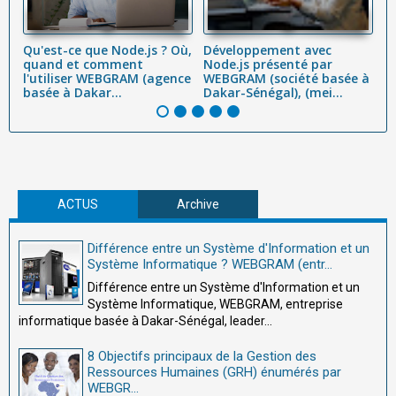
ns
Qu'est-ce que Node.js ? Où,
Développement avec
D
quand et comment
Node.js présenté par
W
l'utiliser WEBGRAM (agence
WEBGRAM (société basée à
D
basée à Dakar...
Dakar-Sénégal), (mei...
d
ACTUS
Archive
Différence entre un Système d'Information et un
Système Informatique ? WEBGRAM (entr...
Différence entre un Système d'Information et un
Système Informatique, WEBGRAM, entreprise
informatique basée à Dakar-Sénégal, leader...
8 Objectifs principaux de la Gestion des
Ressources Humaines (GRH) énumérés par
WEBGR...