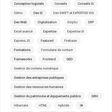
Conception logiciels
Conseils
Conseils SI
Démo
Dev SI
Dev SWIFT et EXPERTISE IOS
Dev Web
Digitalisation
Emploi
ERP
Excel avancé
Expertise
Expertise SI
Express.JS
Featured
Firebase
Formations
Formulaire de contact
Frameworks
Frontend
GED
Gestion de contenu numérique
Gestion des entreprises publiques
Gestion des ressources humaines
Gestion du patrimoine et équipements publics
GRH
Hibernate
HTML
Hybride
IA