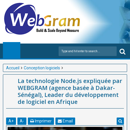
Accueil
Conception logiciels
La technologie Node.js expliquée par WEBGRAM (agence basée
La technologie Node.js expliquée par
à Dakar-Sénégal), Leader du développement de logiciel en
WEBGRAM (agence basée à Dakar-
Afrique
Sénégal), Leader du développement
de logiciel en Afrique
A
+
A
-
Imprimer
Email