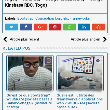
Kinshasa RDC, Togo)
Labels:
Bootstrap
,
Conception logiciels
,
Frameworks
Article plus récent
Article plus ancien
RELATED POST
s
Qu'est ce que Bootstrap?
Quelle est l'utilité des
B
WEBGRAM (société basée à
frameworks d'applications
W
Dakar-Sénégal), (meilleure
Web ? WEBGRAM (société
b
entrepri...
basée à Dak...
Le