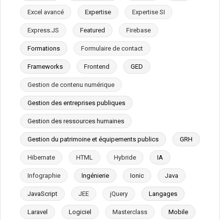
Excel avancé
Expertise
Expertise SI
Express.JS
Featured
Firebase
Formations
Formulaire de contact
Frameworks
Frontend
GED
Gestion de contenu numérique
Gestion des entreprises publiques
Gestion des ressources humaines
Gestion du patrimoine et équipements publics
GRH
Hibernate
HTML
Hybride
IA
Infographie
Ingénierie
Ionic
Java
JavaScript
JEE
jQuery
Langages
Laravel
Logiciel
Masterclass
Mobile