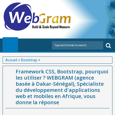
Accueil
Bootstrap
Framework CSS, Bootstrap, pourquoi les utiliser ? WEBGRAM
Framework CSS, Bootstrap, pourquoi
(agence basée à Dakar-Sénégal), Spécialiste du développement
les utiliser ? WEBGRAM (agence
d'applications web et mobiles en Afrique, vous donne la réponse
basée à Dakar-Sénégal), Spécialiste
du développement d'applications
web et mobiles en Afrique, vous
donne la réponse