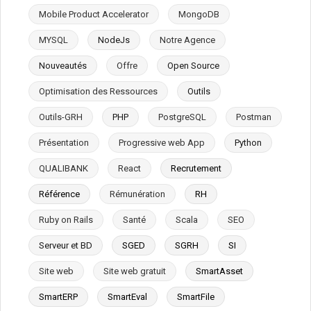
Mobile Product Accelerator
MongoDB
MYSQL
NodeJs
Notre Agence
Nouveautés
Offre
Open Source
Optimisation des Ressources
Outils
Outils-GRH
PHP
PostgreSQL
Postman
Présentation
Progressive web App
Python
QUALIBANK
React
Recrutement
Référence
Rémunération
RH
Ruby on Rails
Santé
Scala
SEO
Serveur et BD
SGED
SGRH
SI
Site web
Site web gratuit
SmartAsset
SmartERP
SmartEval
SmartFile