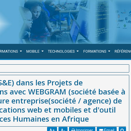
ORMATIONS
MOBILE
TECHNOLOGIES
FORMATIONS
RÉFÉREN
Développement Africains avec WEBGRAM (société basée à Dakar-
S&E) dans les Projets de
 développement d'applications web et mobiles et d'outil de Gestion
ns avec WEBGRAM (société basée à
re entreprise(société / agence) de
ations web et mobiles et d'outil
rces Humaines en Afrique
A
+
A
-
Imprimer
Email