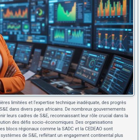
ières limitées et l'expertise technique inadéquate, des progrès
de S&E dans divers pays africains. De nombreux gouvernements
ir leurs cadres de S&E, reconnaissant leur rôle crucial dans la
olution des défis socio-économiques. Des organisations
et des blocs régionaux comme la SADC et la CEDEAO sont
s systèmes de S&E, reflétant un engagement continental plus