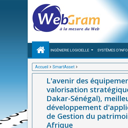
INGÉNIERIE LOGICIELLE
SYSTÈMES D'INF
Accueil
SmartAsset
L'avenir des équipements publics : digitalisation 
L'avenir des équipement
meilleure entreprise(société / agence) de développe
valorisation stratégi
patrimoine et équipements publics en Afrique
Dakar-Sénégal), meilleu
développement d'applic
de Gestion du patrimoi
Afrique