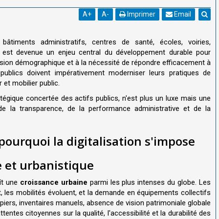
A
+
A
-
Imprimer
Email
timents administratifs, centres de santé, écoles, voiries,
. – est devenue un enjeu central du développement durable pour
ression démographique et à la nécessité de répondre efficacement à
publics doivent impérativement moderniser leurs pratiques de
 et mobilier public.
ratégique concertée des actifs publics, n'est plus un luxe mais une
de la transparence, de la performance administrative et de la
 pourquoi la digitalisation s'impose
 et urbanistique
aît une
croissance urbaine
parmi les plus intenses du globe. Les
, les mobilités évoluent, et la demande en équipements collectifs
papiers, inventaires manuels, absence de vision patrimoniale globale
ntes citoyennes sur la qualité, l'accessibilité et la durabilité des