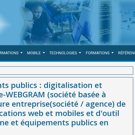
ORMATIONS
MOBILE
TECHNOLOGIES
FORMATIONS
RÉFÉREN
et valorisation stratégique-WEBGRAM (société basée à Dakar-Sénégal),
s publics : digitalisation et
ment d'applications web et mobiles et d'outil de Gestion du
que-WEBGRAM (société basée à
re entreprise(société / agence) de
ations web et mobiles et d'outil
ne et équipements publics en