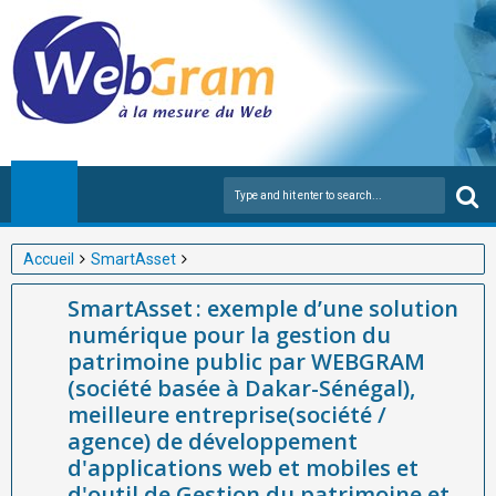
Accueil
SmartAsset
SmartAsset : exemple d’une solution numérique pour la gestion
SmartAsset : exemple d’une solution
du patrimoine public par WEBGRAM (société basée à Dakar-
numérique pour la gestion du
Sénégal), meilleure entreprise(société / agence) de
patrimoine public par WEBGRAM
développement d'applications web et mobiles et d'outil de
(société basée à Dakar-Sénégal),
Gestion du patrimoine et équipements publics en Afrique
meilleure entreprise(société /
agence) de développement
d'applications web et mobiles et
d'outil de Gestion du patrimoine et