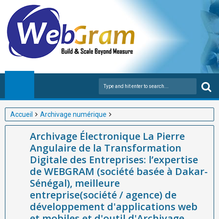
Accueil
Archivage numérique
Archivage Électronique La Pierre Angulaire de la Transformation
Archivage Électronique La Pierre
Digitale des Entreprises: l’expertise de WEBGRAM (société basée
Angulaire de la Transformation
à Dakar-Sénégal), meilleure entreprise(société / agence) de
Digitale des Entreprises: l’expertise
développement d'applications web et mobiles et d'outil
de WEBGRAM (société basée à Dakar-
d'Archivage numérique en Afrique au service de la performance
Sénégal), meilleure
entreprise(société / agence) de
développement d'applications web
et mobiles et d'outil d'Archivage