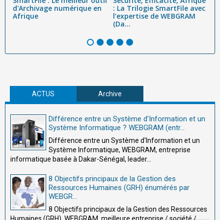
SmartFile : Le meilleur outil
Sécurité, Efficacité, Afrique
A
d'Archivage numérique en
: La Trilogie SmartFile avec
go
s
Afrique
l’expertise de WEBGRAM
t
(Da...
ad
ACTUS
Archive
Différence entre un Système d'Information et un
Système Informatique ? WEBGRAM (entr...
Différence entre un Système d'Information et un
Système Informatique, WEBGRAM, entreprise
informatique basée à Dakar-Sénégal, leader...
8 Objectifs principaux de la Gestion des
Ressources Humaines (GRH) énumérés par
WEBGR...
8 Objectifs principaux de la Gestion des Ressources
Humaines (GRH), WEBGRAM, meilleure entreprise / société /