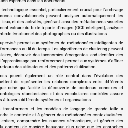
ention exprimés dans les documents.
r technologique essentiel, particulièrement crucial pour l'archivage
rones convolutionnels peuvent analyser automatiquement les
 lieux, et des activités, générant ainsi des métadonnées visuelles
t extraire du texte à partir d'images (OCR intelligent), analyser
ontexte émotionnel des photographies ou des illustrations.
supervisé permet aux systèmes de métadonnées intelligentes de
rformances au fil du temps. Les algorithmes de clustering peuvent
aires, découvrir des taxonomies émergentes, and identifier des
. L'apprentissage par renforcement permet aux systèmes d'affiner
etours des utilisateurs et des patterns d'utilisation.
es jouent également un rôle central dans l'évolution des
ettent de représenter les relations complexes entre différents
que riche qui facilite la découverte de contenus connexes et
s ontologies standardisées et des vocabulaires contrôlés assure
s à travers différents systèmes et organisations.
s transformers et les modèles de langage de grande taille a
ndre le contexte et à génerer des métadonnées contextualisées.
entiers, comprendre les nuances sémantiques, et générer des
ce du contenu de manière beaucoup plus riche que les approches