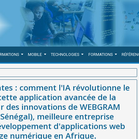
ORMATIONS
MOBILE
TECHNOLOGIES
FORMATIONS
RÉFÉREN
ne le classement d'archives cette application avancée de la
tes : comment l'IA révolutionne le
M (société basée à Dakar-Sénégal), meilleure entreprise (société /
cette application avancée de la
biles et d'archivage numérique en Afrique.
ur des innovations de WEBGRAM
Sénégal), meilleure entreprise
développement d'applications web
age numérique en Afrique.