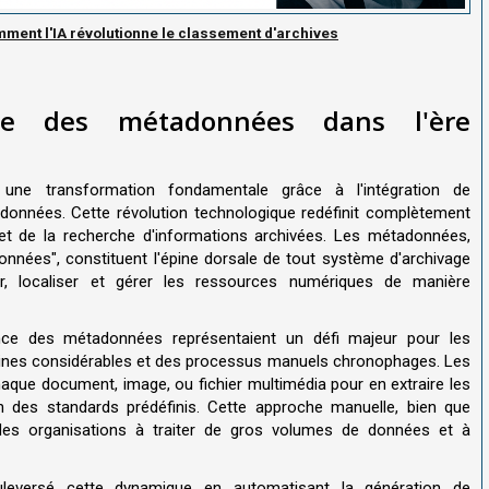
mment l'IA révolutionne le classement d'archives
aire des métadonnées dans l'ère
t une transformation fondamentale grâce à l'intégration de
étadonnées. Cette révolution technologique redéfinit complètement
 et de la recherche d'informations archivées. Les métadonnées,
nnées", constituent l'épine dorsale de tout système d'archivage
fier, localiser et gérer les ressources numériques de manière
nance des métadonnées représentaient un défi majeur pour les
aines considérables et des processus manuels chronophages. Les
aque document, image, ou fichier multimédia pour en extraire les
on des standards prédéfinis. Cette approche manuelle, bien que
é des organisations à traiter de gros volumes de données et à
 bouleversé cette dynamique en automatisant la génération de