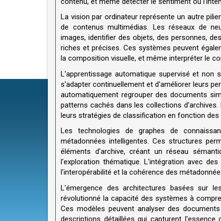
contenu, et même détecter le sentiment ou l'int
La vision par ordinateur représente un autre pilie
de contenus multimédias. Les réseaux de neu
images, identifier des objets, des personnes, des
riches et précises. Ces systèmes peuvent égalemen
la composition visuelle, et même interpréter le c
L'apprentissage automatique supervisé et non 
s'adapter continuellement et d'améliorer leurs pe
automatiquement regrouper des documents simil
patterns cachés dans les collections d'archives
leurs stratégies de classification en fonction des r
Les technologies de graphes de connaissanc
métadonnées intelligentes. Ces structures perm
éléments d'archive, créant un réseau sémanti
l'exploration thématique. L'intégration avec de
l'interopérabilité et la cohérence des métadonnée
L'émergence des architectures basées sur le
révolutionné la capacité des systèmes à compre
Ces modèles peuvent analyser des documents 
descriptions détaillées qui capturent l'essen