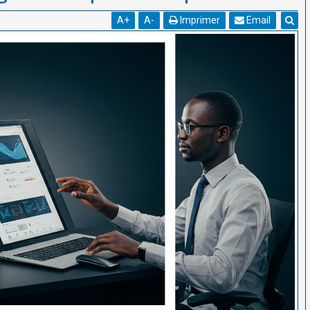
A
+
A
-
Imprimer
Email