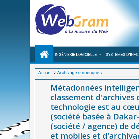
INGÉNIERIE LOGICIELLE
SYSTÈMES D'INF
Accueil
Archivage numérique
Métadonnées intelligentes : comment l'IA révolution
Métadonnées intelligen
technologie est au cœur des innovations de WEBGRA
classement d'archives 
agence) de développement d'applications web et mo
technologie est au cœ
(société basée à Dakar-
(société / agence) de 
et mobiles et d'archiv