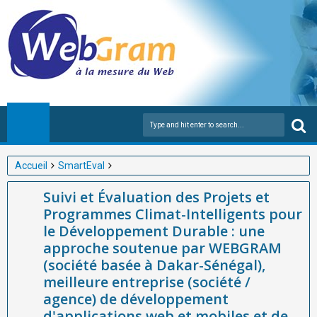
Accueil
SmartEval
Suivi et Évaluation des Projets et Programmes Climat-
Suivi et Évaluation des Projets et
Intelligents pour le Développement Durable : une approche
Programmes Climat-Intelligents pour
soutenue par WEBGRAM (société basée à Dakar-Sénégal),
le Développement Durable : une
meilleure entreprise (société / agence) de développement
approche soutenue par WEBGRAM
d'applications web et mobiles et de logiciel de suivi évaluation de
(société basée à Dakar-Sénégal),
projets et programmes en Afrique.
meilleure entreprise (société /
agence) de développement
d'applications web et mobiles et de