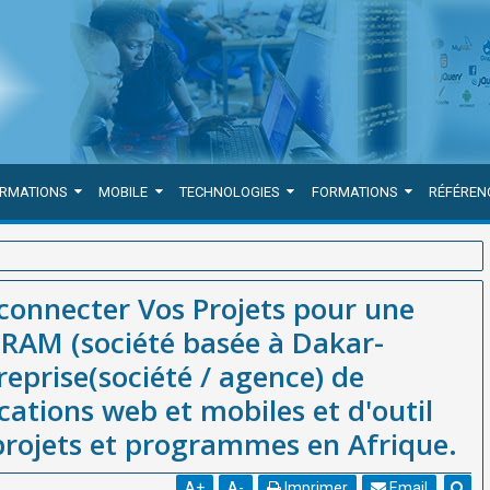
ORMATIONS
MOBILE
TECHNOLOGIES
FORMATIONS
RÉFÉREN
 une Vision Holistique.WEBGRAM (société basée à Dakar-Sénégal),
rconnecter Vos Projets pour une
ment d'applications web et mobiles et d'outil de suivi évaluation de
GRAM (société basée à Dakar-
reprise(société / agence) de
ations web et mobiles et d'outil
 projets et programmes en Afrique.
A
+
A
-
Imprimer
Email