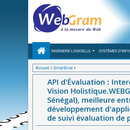
INGÉNIERIE LOGICIELLE
SYSTÈMES D'INF
Accueil
SmartEval
API d'Évaluation : Interconnecter Vos Projets pour
API d'Évaluation : Inte
meilleure entreprise(société / agence) de développe
Vision Holistique.WEB
projets et programmes en Afrique.
Sénégal), meilleure ent
développement d'applic
de suivi évaluation de