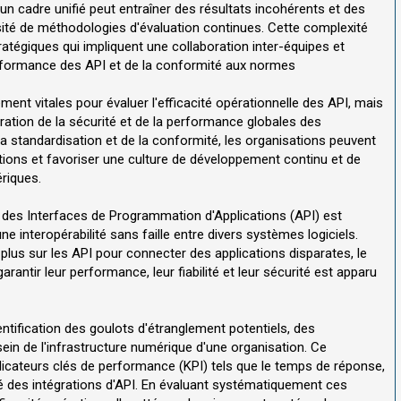
n cadre unifié peut entraîner des résultats incohérents et des
essité de méthodologies d'évaluation continues. Cette complexité
atégiques qui impliquent une collaboration inter-équipes et
rformance des API et de la conformité aux normes
ent vitales pour évaluer l'efficacité opérationnelle des API, mais
oration de la sécurité et de la performance globales des
la standardisation et de la conformité, les organisations peuvent
orations et favoriser une culture de développement continu et de
riques.
 des Interfaces de Programmation d'Applications (API) est
e interopérabilité sans faille entre divers systèmes logiciels.
 plus sur les API pour connecter des applications disparates, le
antir leur performance, leur fiabilité et leur sécurité est apparu
dentification des goulots d'étranglement potentiels, des
sein de l'infrastructure numérique d'une organisation. Ce
icateurs clés de performance (KPI) tels que le temps de réponse,
cité des intégrations d'API. En évaluant systématiquement ces