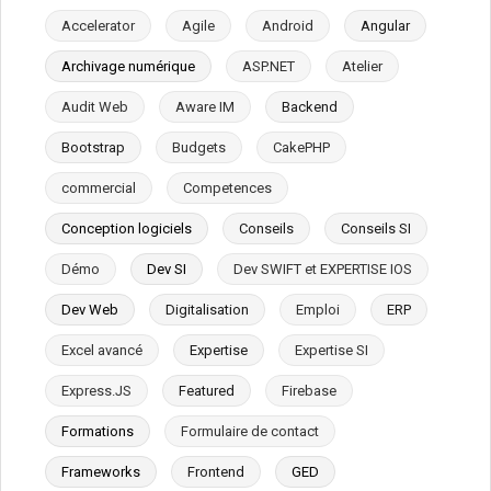
Accelerator
Agile
Android
Angular
Archivage numérique
ASP.NET
Atelier
Audit Web
Aware IM
Backend
Bootstrap
Budgets
CakePHP
commercial
Competences
Conception logiciels
Conseils
Conseils SI
Démo
Dev SI
Dev SWIFT et EXPERTISE IOS
Dev Web
Digitalisation
Emploi
ERP
Excel avancé
Expertise
Expertise SI
Express.JS
Featured
Firebase
Formations
Formulaire de contact
Frameworks
Frontend
GED