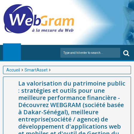
Accueil
SmartAsset
La valorisation du patrimoine public : stratégies et outils pour
La valorisation du patrimoine public
une meilleure performance financière - Découvrez WEBGRAM
: stratégies et outils pour une
(société basée à Dakar-Sénégal), meilleure entreprise(société /
meilleure performance financière -
agence) de développement d'applications web et mobiles et
Découvrez WEBGRAM (société basée
d'outil de Gestion du patrimoine et équipements publics en
à Dakar-Sénégal), meilleure
Afrique.
entreprise(société / agence) de
développement d'applications web
et mobiles et d'outil de Gestion du