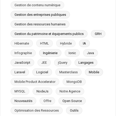
Gestion de contenu numérique
Gestion des entreprises publiques
Gestion des ressources humaines
Gestion du patrimoine et équipements publics
GRH
Hibernate
HTML
Hybride
IA
Infographie
Ingénierie
Ionic
Java
JavaScript
JEE
jQuery
Langages
Laravel
Logiciel
Masterclass
Mobile
Mobile Product Accelerator
MongoDB
MYSQL
NodeJs
Notre Agence
Nouveautés
Offre
Open Source
Optimisation des Ressources
Outils