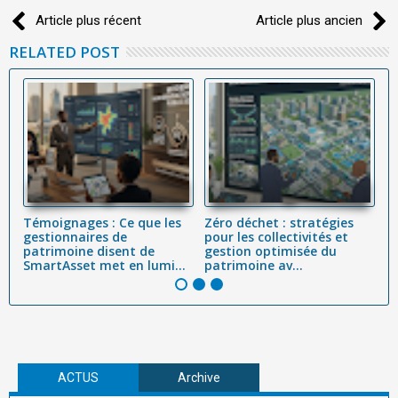
Article plus récent
Article plus ancien
RELATED POST
Témoignages : Ce que les
Zéro déchet : stratégies
L'
 :
gestionnaires de
pour les collectivités et
Dé
,
patrimoine disent de
gestion optimisée du
Cy
SmartAsset met en lumi...
patrimoine av...
(C
ACTUS
Archive