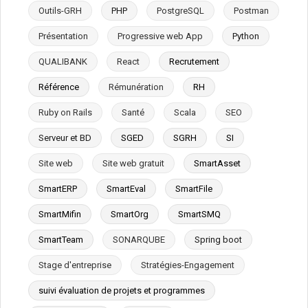
Outils-GRH
PHP
PostgreSQL
Postman
Présentation
Progressive web App
Python
QUALIBANK
React
Recrutement
Référence
Rémunération
RH
Ruby on Rails
Santé
Scala
SEO
Serveur et BD
SGED
SGRH
SI
Site web
Site web gratuit
SmartAsset
SmartERP
SmartEval
SmartFile
SmartMifin
SmartOrg
SmartSMQ
SmartTeam
SONARQUBE
Spring boot
Stage d'entreprise
Stratégies-Engagement
suivi évaluation de projets et programmes