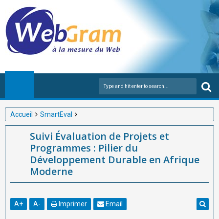
Accueil
SmartEval
Suivi Évaluation de Projets et Programmes : Pilier du
Suivi Évaluation de Projets et
Développement Durable en Afrique Moderne
Programmes : Pilier du
Développement Durable en Afrique
Moderne
A
+
A
-
Imprimer
Email