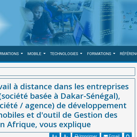
ORMATIONS
MOBILE
TECHNOLOGIES
FORMATIONS
RÉFÉREN
eprises publiques - WEBGRAM (société basée à Dakar-Sénégal),
il à distance dans les entreprises
ment d'applications web et mobiles et d'outil de Gestion des
société basée à Dakar-Sénégal),
ociété / agence) de développement
obiles et d'outil de Gestion des
n Afrique, vous explique
A
+
A
-
Imprimer
Email