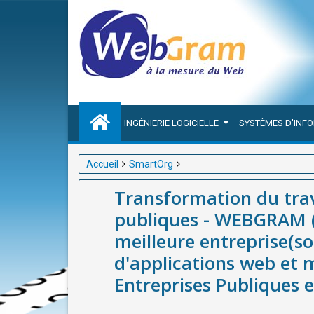
INGÉNIERIE LOGICIELLE
SYSTÈMES D'INF
Accueil
SmartOrg
Transformation du travail à distance dans les entr
Transformation du trava
meilleure entreprise(société / agence) de développe
publiques - WEBGRAM (
Entreprises Publiques en Afrique, vous explique
meilleure entreprise(s
d'applications web et m
Entreprises Publiques e