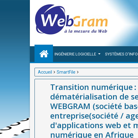
INGÉNIERIE LOGICIELLE
SYSTÈMES D'INF
Accueil
SmartFile
Transition numérique : l’Afrique accélère la démat
Transition numérique : 
à Dakar-Sénégal), meilleure entreprise(société / a
dématérialisation de s
d'Archivage numérique en Afrique
WEBGRAM (société basé
entreprise(société / a
d'applications web et m
numérique en Afrique