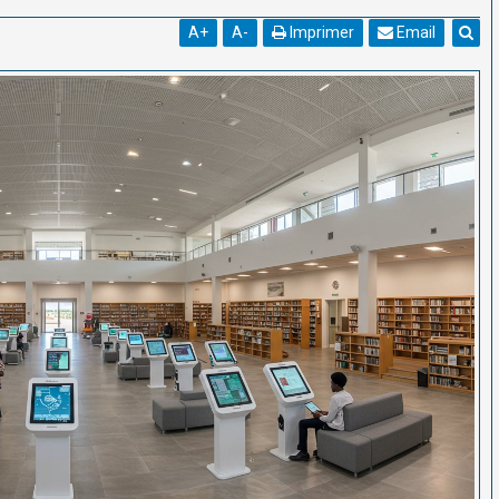
A
+
A
-
Imprimer
Email