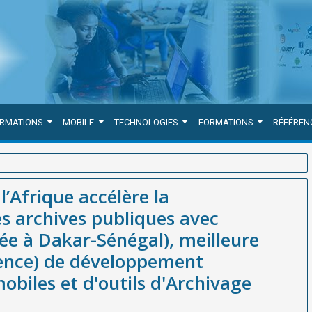
ORMATIONS
MOBILE
TECHNOLOGIES
FORMATIONS
RÉFÉREN
érialisation de ses archives publiques avec WEBGRAM (société basée
l’Afrique accélère la
gence) de développement d'applications web et mobiles et d'outils
es archives publiques avec
e à Dakar-Sénégal), meilleure
gence) de développement
obiles et d'outils d'Archivage