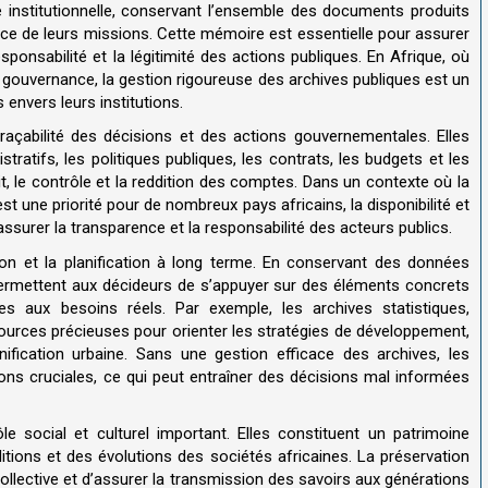
e institutionnelle, conservant l’ensemble des documents produits
ice de leurs missions. Cette mémoire est essentielle pour assurer
esponsabilité et la légitimité des actions publiques. En Afrique, où
 gouvernance, la gestion rigoureuse des archives publiques est un
 envers leurs institutions.
traçabilité des décisions et des actions gouvernementales. Elles
atifs, les politiques publiques, les contrats, les budgets et les
it, le contrôle et la reddition des comptes. Dans un contexte où la
st une priorité pour de nombreux pays africains, la disponibilité et
 assurer la transparence et la responsabilité des acteurs publics.
ision et la planification à long terme. En conservant des données
 permettent aux décideurs de s’appuyer sur des éléments concrets
es aux besoins réels. Par exemple, les archives statistiques,
rces précieuses pour orienter les stratégies de développement,
nification urbaine. Sans une gestion efficace des archives, les
ons cruciales, ce qui peut entraîner des décisions mal informées
ôle social et culturel important. Elles constituent un patrimoine
itions et des évolutions des sociétés africaines. La préservation
llective et d’assurer la transmission des savoirs aux générations