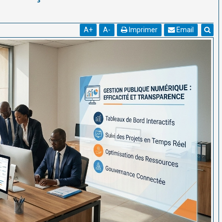
A
+
A
-
Imprimer
Email