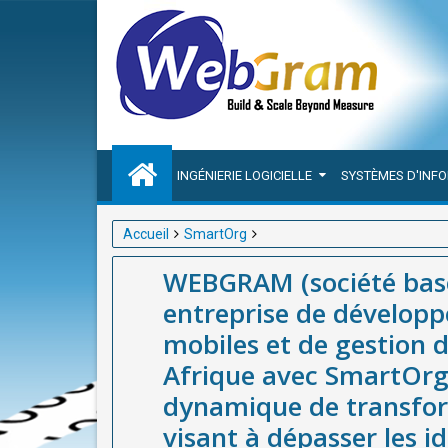
INGÉNIERIE LOGICIELLE
SYSTÈMES D'INF
Accueil
SmartOrg
WEBGRAM (société basée à Dakar-Sénégal), meilleu
WEBGRAM (société basé
de gestion des entreprises publiques en Afrique av
entreprise de développ
transformation du secteur public africain visant à 
mobiles et de gestion 
Afrique avec SmartOrg,
dynamique de transform
visant à dépasser les i