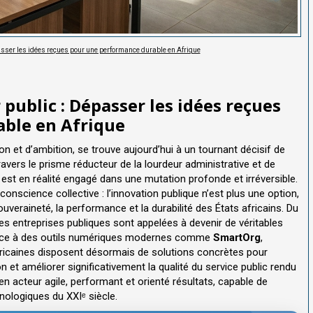
asser les idées reçues pour une performance durable en Afrique
public : Dépasser les idées reçues
ble en Afrique
ion et d’ambition, se trouve aujourd’hui à un tournant décisif de
ravers le prisme réducteur de la lourdeur administrative et de
ain est en réalité engagé dans une mutation profonde et irréversible.
onscience collective : l’innovation publique n’est plus une option,
veraineté, la performance et la durabilité des États africains. Du
les entreprises publiques sont appelées à devenir de véritables
Grâce à des outils numériques modernes comme
SmartOrg
,
africaines disposent désormais de solutions concrètes pour
 et améliorer significativement la qualité du service public rendu
t en acteur agile, performant et orienté résultats, capable de
ologiques du XXIᵉ siècle.