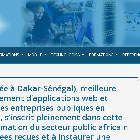
ORMATIONS
MOBILE
TECHNOLOGIES
FORMATIONS
RÉFÉREN
re entreprise de développement d’applications web et mobiles et
e à Dakar-Sénégal), meilleure
ec SmartOrg, s’inscrit pleinement dans cette dynamique de
ement d’applications web et
dépasser les idées reçues et à instaurer une performance durable
des entreprises publiques en
 s’inscrit pleinement dans cette
ation du secteur public africain
dées reçues et à instaurer une