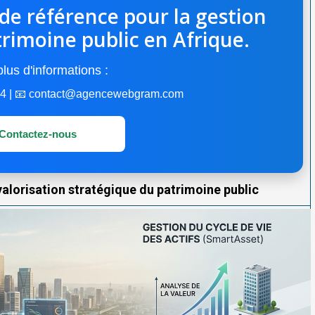
 de référence pour la gestion
trimoine public en Afrique.
lus d'informations :
 44 | 📧 contact@agencewebgram.com
Contactez-nous
valorisation stratégique du patrimoine public