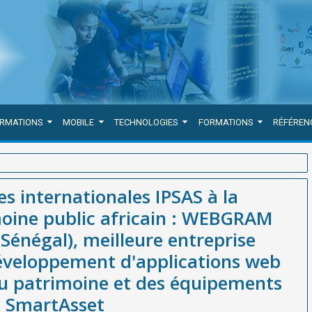
ORMATIONS
MOBILE
TECHNOLOGIES
FORMATIONS
RÉFÉREN
 comptabilité du patrimoine public africain : WEBGRAM (société
s internationales IPSAS à la
été / agence) de développement d'applications web et mobiles et
moine public africain : WEBGRAM
en Afrique avec SmartAsset
Sénégal), meilleure entreprise
développement d'applications web
du patrimoine et des équipements
c SmartAsset