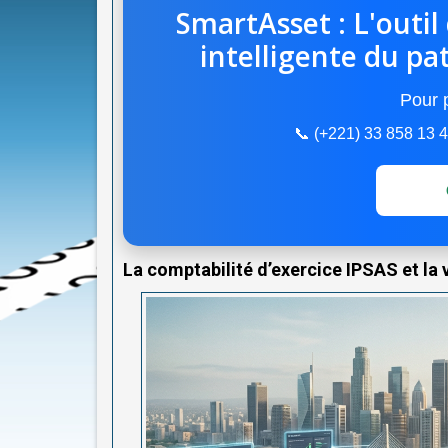
SmartAsset : L'outil
intelligente du pa
Pour p
📞 (+221) 33 858 13
La comptabilité d’exercice IPSAS et la 