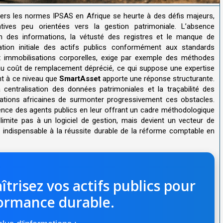
 vers les normes IPSAS en Afrique se heurte à des défis majeurs,
tives peu orientées vers la gestion patrimoniale. L’absence
ion des informations, la vétusté des registres et le manque de
ation initiale des actifs publics conformément aux standards
ux immobilisations corporelles, exige par exemple des méthodes
u au coût de remplacement déprécié, ce qui suppose une expertise
nt à ce niveau que
SmartAsset
apporte une réponse structurante.
la centralisation des données patrimoniales et la traçabilité des
tions africaines de surmonter progressivement ces obstacles.
ence des agents publics en leur offrant un cadre méthodologique
imite pas à un logiciel de gestion, mais devient un vecteur de
e, indispensable à la réussite durable de la réforme comptable en
îtrisez vos actifs publics pour
ormance durable.