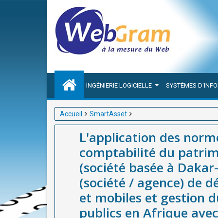
INGÉNIERIE LOGICIELLE
SYSTÈMES D'INF
Accueil
SmartAsset
L'application des normes internationales IPSAS à la
L'application des norme
basée à Dakar-Sénégal), meilleure entreprise (soci
comptabilité du patri
gestion du patrimoine et des équipements publics 
(société basée à Dakar-
(société / agence) de 
et mobiles et gestion 
publics en Afrique ave