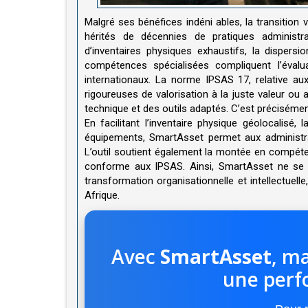
Malgré ses bénéfices indéni ables, la transition
hérités de décennies de pratiques administra
d’inventaires physiques exhaustifs, la dispers
compétences spécialisées compliquent l’évalu
internationaux. La norme IPSAS 17, relative a
rigoureuses de valorisation à la juste valeur o
technique et des outils adaptés. C’est préciséme
En facilitant l’inventaire physique géolocalisé, 
équipements, SmartAsset permet aux administra
L’outil soutient également la montée en compét
conforme aux IPSAS. Ainsi, SmartAsset ne se l
transformation organisationnelle et intellectuell
Afrique.
Avec
SmartAsset
, ma
une perf