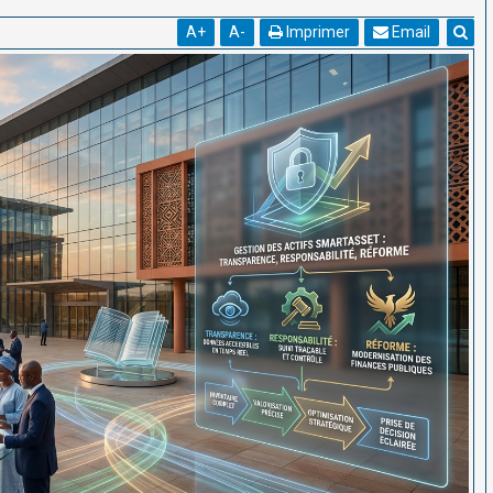
A
+
A
-
Imprimer
Email