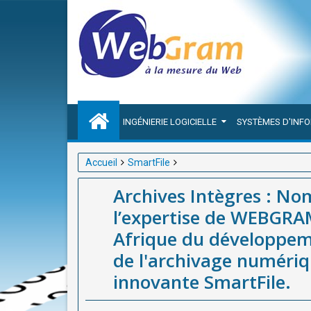
INGÉNIERIE LOGICIELLE
SYSTÈMES D'INF
Accueil
SmartFile
Archives Intègres : Nom de Code SmartFile avec l’e
Archives Intègres : No
développement d’applications web, mobiles et de l'
l’expertise de WEBGRAM
SmartFile.
Afrique du développeme
de l'archivage numériq
innovante SmartFile.