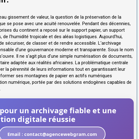
eau gissement de valeur, la question de la préservation de la
rique se pose avec une acuité renouvelée. Pendant des décennies,
rises du continent a reposé sur le support papier, un support
de l'humidité tropicale et des aléas logistiques. Aujourd'hui,
e sécuriser, de classer et de rendre accessible. L'archivage
ensable d'une gouvernance moderne et transparente. Sous le nom
s'ouvre. Il ne s'agit plus d'une simple numérisation de documents,
taire adaptée aux réalités africaines. La problématique centrale
er la pérennité de leurs informations tout en garantissant leur
ansformer ses montagnes de papier en actifs numériques
rmation numérique, portée par des solutions endogènes capables de
.
n pour un archivage fiable et une
ion digitale réussie
Email : contact@agencewebgram.com