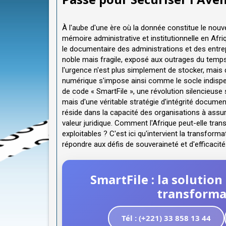
À l'aube d'une ère où la donnée constitue le nouv
mémoire administrative et institutionnelle en Af
le documentaire des administrations et des entrep
noble mais fragile, exposé aux outrages du temps, 
l'urgence n'est plus simplement de stocker, mais d
numérique s'impose ainsi comme le socle indisp
de code « SmartFile », une révolution silencieuse 
mais d'une véritable stratégie d'intégrité documen
réside dans la capacité des organisations à assur
valeur juridique. Comment l'Afrique peut-elle tr
exploitables ? C'est ici qu'intervient la transfo
répondre aux défis de souveraineté et d'efficacité
SmartFile : la solutio
transformat
Tél : (+221) 33 858 13 44