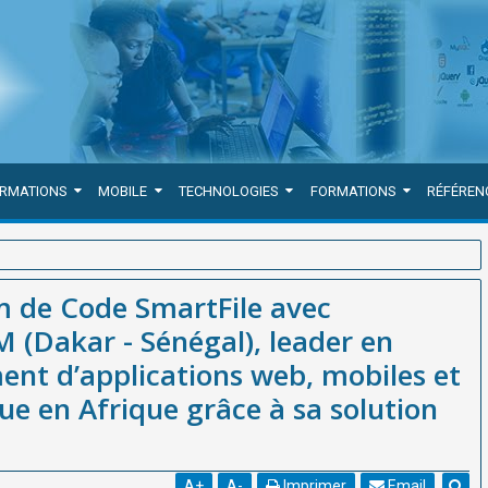
ORMATIONS
MOBILE
TECHNOLOGIES
FORMATIONS
RÉFÉREN
xpertise de WEBGRAM (Dakar - Sénégal), leader en Afrique du
m de Code SmartFile avec
archivage numérique en Afrique grâce à sa solution innovante
 (Dakar - Sénégal), leader en
nt d’applications web, mobiles et
ue en Afrique grâce à sa solution
A
+
A
-
Imprimer
Email