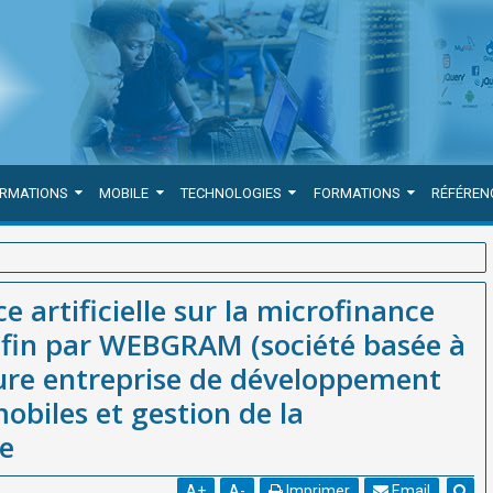
ORMATIONS
MOBILE
TECHNOLOGIES
FORMATIONS
RÉFÉREN
finance africaine avec SmartMifin par WEBGRAM (société basée à Dakar-
ce artificielle sur la microfinance
applications web et mobiles et gestion de la microfinance en Afrique
ifin par WEBGRAM (société basée à
ure entreprise de développement
obiles et gestion de la
ue
A
+
A
-
Imprimer
Email