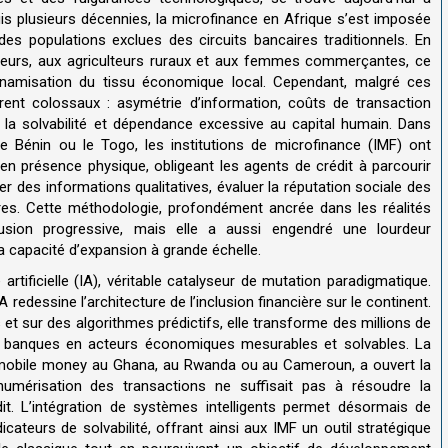
uis plusieurs décennies, la microfinance en Afrique s’est imposée
es populations exclues des circuits bancaires traditionnels. En
eneurs, aux agriculteurs ruraux et aux femmes commerçantes, ce
ynamisation du tissu économique local. Cependant, malgré ces
rent colossaux : asymétrie d’information, coûts de transaction
de la solvabilité et dépendance excessive au capital humain. Dans
e Bénin ou le Togo, les institutions de microfinance (IMF) ont
n présence physique, obligeant les agents de crédit à parcourir
r des informations qualitatives, évaluer la réputation sociale des
ires. Cette méthodologie, profondément ancrée dans les réalités
clusion progressive, mais elle a aussi engendré une lourdeur
 la capacité d’expansion à grande échelle.
 artificielle (IA), véritable catalyseur de mutation paradigmatique.
 redessine l’architecture de l’inclusion financière sur le continent.
t sur des algorithmes prédictifs, elle transforme des millions de
es banques en acteurs économiques mesurables et solvables. La
u mobile money au Ghana, au Rwanda ou au Cameroun, a ouvert la
 numérisation des transactions ne suffisait pas à résoudre la
it. L’intégration de systèmes intelligents permet désormais de
teurs de solvabilité, offrant ainsi aux IMF un outil stratégique