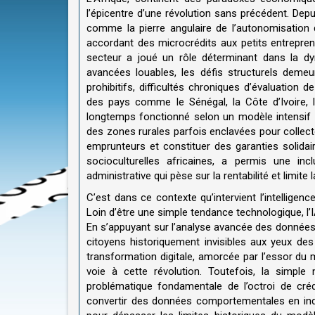
l’épicentre d’une révolution sans précédent. Dep
comme la pierre angulaire de l’autonomisation d
accordant des microcrédits aux petits entrepr
secteur a joué un rôle déterminant dans la d
avancées louables, les défis structurels demeu
prohibitifs, difficultés chroniques d’évaluation 
des pays comme le Sénégal, la Côte d’Ivoire, l
longtemps fonctionné selon un modèle intensif e
des zones rurales parfois enclavées pour collecte
emprunteurs et constituer des garanties solida
socioculturelles africaines, a permis une in
administrative qui pèse sur la rentabilité et limite
C’est dans ce contexte qu’intervient l’intelligence
Loin d’être une simple tendance technologique, l’IA
En s’appuyant sur l’analyse avancée des données e
citoyens historiquement invisibles aux yeux d
transformation digitale, amorcée par l’essor d
voie à cette révolution. Toutefois, la simple
problématique fondamentale de l’octroi de créd
convertir des données comportementales en indica