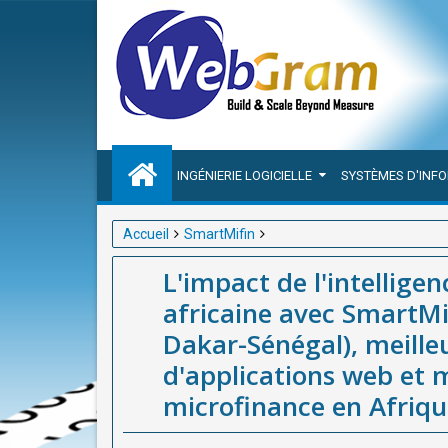
INGÉNIERIE LOGICIELLE
SYSTÈMES D'INF
Accueil
SmartMifin
L'impact de l'intelligence artificielle sur la micro
L'impact de l'intelligen
Sénégal), meilleure entreprise de développement d'
africaine avec SmartM
Dakar-Sénégal), meille
d'applications web et m
microfinance en Afriq