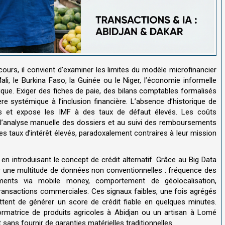
ours, il convient d’examiner les limites du modèle microfinancier
i, le Burkina Faso, la Guinée ou le Niger, l’économie informelle
ique. Exiger des fiches de paie, des bilans comptables formalisés
re systémique à l’inclusion financière. L’absence d’historique de
es et expose les IMF à des taux de défaut élevés. Les coûts
 à l’analyse manuelle des dossiers et au suivi des remboursements
des taux d’intérêt élevés, paradoxalement contraires à leur mission
e en introduisant le concept de crédit alternatif. Grâce au Big Data
r une multitude de données non conventionnelles : fréquence des
iements via mobile money, comportement de géolocalisation,
transactions commerciales. Ces signaux faibles, une fois agrégés
ttent de générer un score de crédit fiable en quelques minutes.
ormatrice de produits agricoles à Abidjan ou un artisan à Lomé
ans fournir de garanties matérielles traditionnelles.