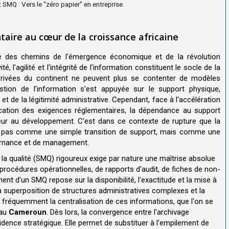
SMQ : Vers le "zéro papier" en entreprise.
aire au cœur de la croissance africaine
ée des chemins de l'émergence économique et de la révolution
 l'agilité et l'intégrité de l'information constituent le socle de la
t privées du continent ne peuvent plus se contenter de modèles
estion de l'information s'est appuyée sur le support physique,
 et de la légitimité administrative. Cependant, face à l'accélération
cation des exigences réglementaires, la dépendance au support
ur au développement. C'est dans ce contexte de rupture que la
on pas comme une simple transition de support, mais comme une
vernance et de management.
 qualité (SMQ) rigoureux exige par nature une maîtrise absolue
rocédures opérationnelles, de rapports d'audit, de fiches de non-
nt d'un SMQ repose sur la disponibilité, l'exactitude et la mise à
a superposition de structures administratives complexes et la
 fréquemment la centralisation de ces informations, que l'on se
au
Cameroun
. Dès lors, la convergence entre l'archivage
idence stratégique. Elle permet de substituer à l'empilement de