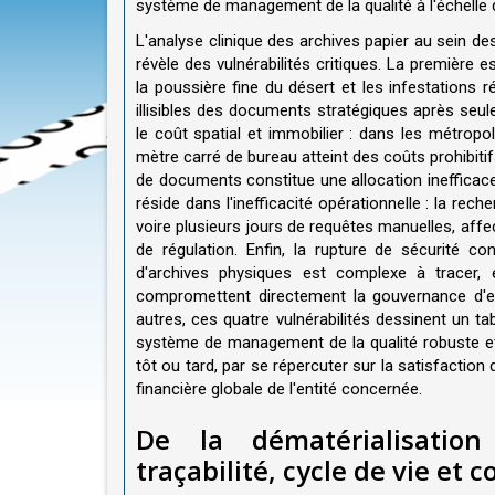
système de management de la qualité à l'échelle 
L'analyse clinique des archives papier au sein de
révèle des vulnérabilités critiques. La première 
la poussière fine du désert et les infestations r
illisibles des documents stratégiques après se
le coût spatial et immobilier : dans les métropo
mètre carré de bureau atteint des coûts prohibiti
de documents constitue une allocation inefficace 
réside dans l'inefficacité opérationnelle : la re
voire plusieurs jours de requêtes manuelles, affe
de régulation. Enfin, la rupture de sécurité c
d'archives physiques est complexe à tracer, e
compromettent directement la gouvernance d'ent
autres, ces quatre vulnérabilités dessinent un t
système de management de la qualité robuste et 
tôt ou tard, par se répercuter sur la satisfaction 
financière globale de l'entité concernée.
De la dématérialisation
traçabilité, cycle de vie e