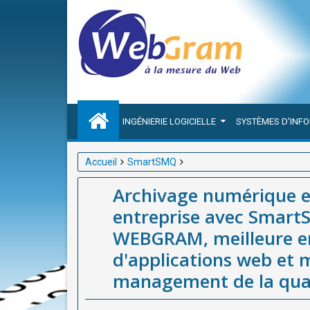
INGÉNIERIE LOGICIELLE
SYSTÈMES D'INF
Accueil
SmartSMQ
Archivage numérique et SMQ : vers le "zéro papier
Archivage numérique et
meilleure entreprise de développement d'applicati
entreprise avec SmartS
Afrique (Dakar, Sénégal)
WEBGRAM, meilleure e
d'applications web et 
management de la quali