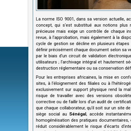
La norme ISO 9001, dans sa version actuelle, a
concept, qui s'est substitué aux notions plus r
précieuse mais exige un contrôle de chaque instan
revue, à l'approbation, mais également à la disp
cycle de gestion se décline en plusieurs étapes i
définir précisément chaque document selon sa ver
par le biais d'un circuit de validation électroniqu
utilisateurs ; l'archivage intégral et hautement sé
destruction réglementaire ou sa conservation défi
Pour les entreprises africaines, la mise en co
sites, à l'éloignement des filiales ou à l'hétéro
exclusivement sur support physique rend la maî
risque de travailler avec des versions obsolèt
corrective ou de faillir lors d'un audit de certific
que chaque collaborateur, qu'il soit sur un site 
siège social au
Sénégal
, accède instantanéme
homogénéisation des pratiques documentaires, entr
réduit considérablement le risque d'écarts d'in