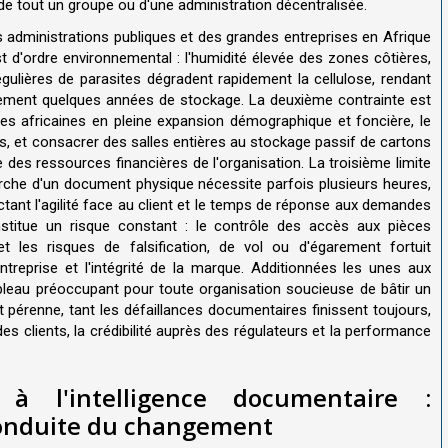
de tout un groupe ou d'une administration décentralisée.
s administrations publiques et des grandes entreprises en Afrique
est d'ordre environnemental : l'humidité élevée des zones côtières,
égulières de parasites dégradent rapidement la cellulose, rendant
ulement quelques années de stockage. La deuxième contrainte est
les africaines en pleine expansion démographique et foncière, le
fs, et consacrer des salles entières au stockage passif de cartons
des ressources financières de l'organisation. La troisième limite
cherche d'un document physique nécessite parfois plusieurs heures,
ctant l'agilité face au client et le temps de réponse aux demandes
onstitue un risque constant : le contrôle des accès aux pièces
t les risques de falsification, de vol ou d'égarement fortuit
reprise et l'intégrité de la marque. Additionnées les unes aux
ableau préoccupant pour toute organisation soucieuse de bâtir un
pérenne, tant les défaillances documentaires finissent toujours,
des clients, la crédibilité auprès des régulateurs et la performance
 à l'intelligence documentaire :
t conduite du changement