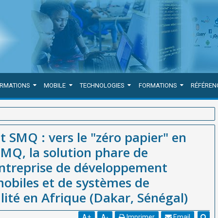
ORMATIONS
MOBILE
TECHNOLOGIES
FORMATIONS
RÉFÉREN
" en entreprise avec SmartSMQ, la solution phare de WEBGRAM,
 SMQ : vers le "zéro papier" en
ons web et mobiles et de systèmes de management de la qualité en
MQ, la solution phare de
ntreprise de développement
mobiles et de systèmes de
té en Afrique (Dakar, Sénégal)
A
+
A
-
Imprimer
Email