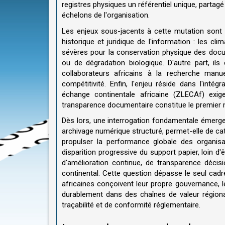
registres physiques un référentiel unique, partagé
échelons de l'organisation.
Les enjeux sous-jacents à cette mutation sont pl
historique et juridique de l'information : les cl
sévères pour la conservation physique des docum
ou de dégradation biologique. D'autre part, il
collaborateurs africains à la recherche man
compétitivité. Enfin, l'enjeu réside dans l'int
échange continentale africaine (ZLECAf) exig
transparence documentaire constitue le premier m
Dès lors, une interrogation fondamentale émerge :
archivage numérique structuré, permet-elle de cat
propulser la performance globale des organisa
disparition progressive du support papier, loin d'
d'amélioration continue, de transparence décis
continental. Cette question dépasse le seul cadre
africaines conçoivent leur propre gouvernance, le
durablement dans des chaînes de valeur régiona
traçabilité et de conformité réglementaire.