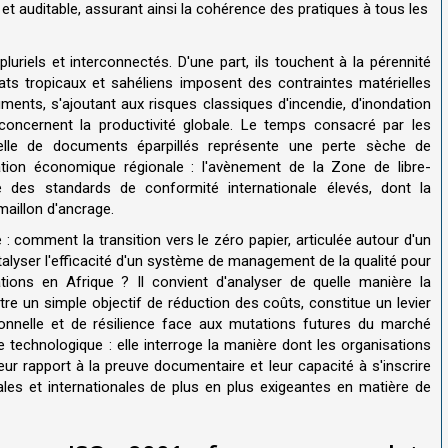
 et auditable, assurant ainsi la cohérence des pratiques à tous les
uriels et interconnectés. D'une part, ils touchent à la pérennité
imats tropicaux et sahéliens imposent des contraintes matérielles
ents, s'ajoutant aux risques classiques d'incendie, d'inondation
s concernent la productivité globale. Le temps consacré par les
uelle de documents éparpillés représente une perte sèche de
égration économique régionale : l'avènement de la Zone de libre-
e des standards de conformité internationale élevés, dont la
aillon d'ancrage.
 comment la transition vers le zéro papier, articulée autour d'un
alyser l'efficacité d'un système de management de la qualité pour
tions en Afrique ? Il convient d'analyser de quelle manière la
être un simple objectif de réduction des coûts, constitue un levier
ionnelle et de résilience face aux mutations futures du marché
 technologique : elle interroge la manière dont les organisations
ur rapport à la preuve documentaire et leur capacité à s'inscrire
les et internationales de plus en plus exigeantes en matière de