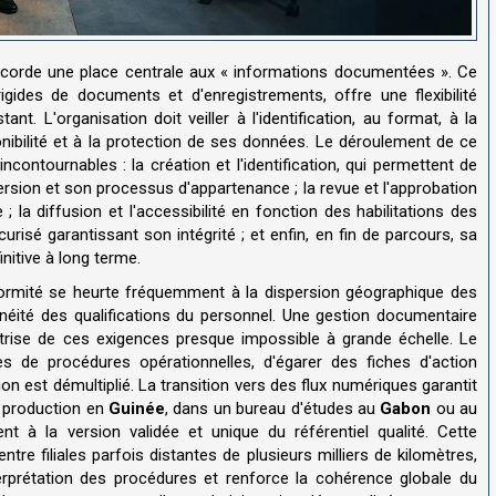
ccorde une place centrale aux « informations documentées ». Ce
igides de documents et d'enregistrements, offre une flexibilité
t. L'organisation doit veiller à l'identification, au format, à la
onibilité et à la protection de ses données. Le déroulement de ce
ncontournables : la création et l'identification, qui permettent de
sion et son processus d'appartenance ; la revue et l'approbation
e ; la diffusion et l'accessibilité en fonction des habilitations des
curisé garantissant son intégrité ; et enfin, en fin de parcours, sa
nitive à long terme.
nformité se heurte fréquemment à la dispersion géographique des
généité des qualifications du personnel. Une gestion documentaire
trise de ces exigences presque impossible à grande échelle. Le
es de procédures opérationnelles, d'égarer des fiches d'action
ation est démultiplié. La transition vers des flux numériques garantit
de production en
Guinée
, dans un bureau d'études au
Gabon
ou au
nt à la version validée et unique du référentiel qualité. Cette
e filiales parfois distantes de plusieurs milliers de kilomètres,
terprétation des procédures et renforce la cohérence globale du