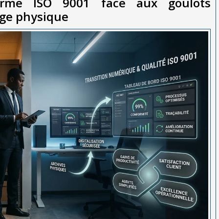
orme ISO 9001 face aux goulots
age physique