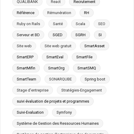
QUALIBANK
React
Recrutement
Référence
Rémunération
RH
Ruby on Rails
Santé
Scala
SEO
Serveur et BD
SGED
SGRH
SI
Site web
Site web gratuit
SmartAsset
SmartERP
SmartEval
SmartFile
SmartMifin
SmartOrg
SmartSMQ
SmartTeam
SONARQUBE
Spring boot
Stage d'entreprise
Stratégies-Engagement
suivi évaluation de projets et programmes
Suivi-Evaluation
Symfony
Système de Gestion des Ressources Humaines