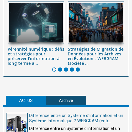
-
Pérennité numérique : défis
Stratégies de Migration de
T
a
et stratégies pour
Données pour les Archives
c
préserver l'information à
en Évolution - WEBGRAM
po
long terme a...
(société ...
W
ACTUS
Archive
Différence entre un Système d'Information et un
Système Informatique ? WEBGRAM (entr...
Différence entre un Système d'Information et un