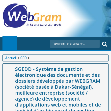
Accueil
GED
SGEDD - Système de gestion électronique des documents et des
SGEDD - Système de gestion
dossiers développés par WEBGRAM (société basée à Dakar-
électronique des documents et des
Sénégal), meilleure entreprise (société / agence) de
dossiers développés par WEBGRAM
développement d'applications web et mobiles et de logiciel
(société basée à Dakar-Sénégal),
d'archivage et de gestion électronique de documents (GED) en
meilleure entreprise (société /
Afrique
agence) de développement
d'applications web et mobiles et de
logiciel d'archivage et de gestion