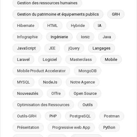
Gestion des ressources humaines
Gestion du patrimoine et équipements publics
GRH
Hibernate
HTML
Hybride
IA
Infographie
Ingénierie
Ionic
Java
JavaScript
JEE
jQuery
Langages
Laravel
Logiciel
Masterclass
Mobile
Mobile Product Accelerator
MongoDB
MYSQL
NodeJs
Notre Agence
Nouveautés
Offre
Open Source
Optimisation des Ressources
Outils
Outils-GRH
PHP
PostgreSQL
Postman
Présentation
Progressive web App
Python