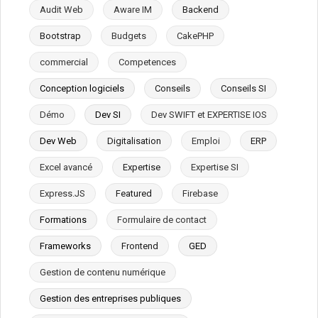
Audit Web
Aware IM
Backend
Bootstrap
Budgets
CakePHP
commercial
Competences
Conception logiciels
Conseils
Conseils SI
Démo
Dev SI
Dev SWIFT et EXPERTISE IOS
Dev Web
Digitalisation
Emploi
ERP
Excel avancé
Expertise
Expertise SI
Express.JS
Featured
Firebase
Formations
Formulaire de contact
Frameworks
Frontend
GED
Gestion de contenu numérique
Gestion des entreprises publiques