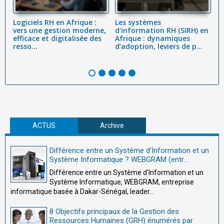
Logiciels RH en Afrique :
Les systèmes
L
vers une gestion moderne,
d'information RH (SIRH) en
R
efficace et digitalisée des
Afrique : dynamiques
c
resso...
d’adoption, leviers de p...
Co
ACTUS
Archive
Différence entre un Système d'Information et un
Système Informatique ? WEBGRAM (entr...
Différence entre un Système d'Information et un
Système Informatique, WEBGRAM, entreprise
informatique basée à Dakar-Sénégal, leader...
8 Objectifs principaux de la Gestion des
Ressources Humaines (GRH) énumérés par