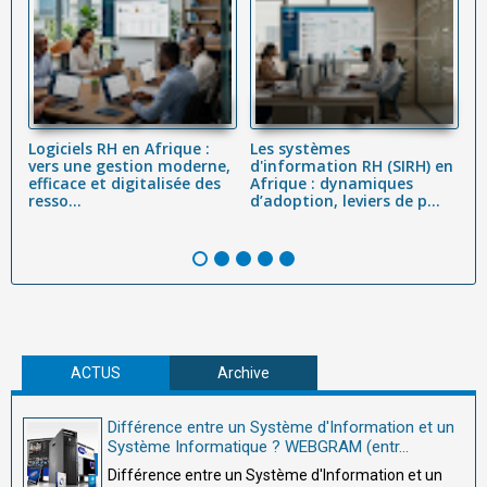
Logiciels RH en Afrique :
Les systèmes
L
vers une gestion moderne,
d'information RH (SIRH) en
R
efficace et digitalisée des
Afrique : dynamiques
c
resso...
d’adoption, leviers de p...
Co
ACTUS
Archive
Différence entre un Système d'Information et un
Système Informatique ? WEBGRAM (entr...
Différence entre un Système d'Information et un