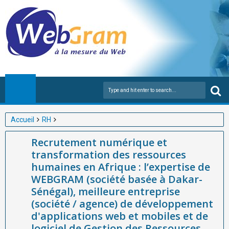
Accueil
RH
Recrutement numérique et transformation des ressources
Recrutement numérique et
humaines en Afrique : l’expertise de WEBGRAM (société basée à
transformation des ressources
Dakar-Sénégal), meilleure entreprise (société / agence) de
humaines en Afrique : l’expertise de
développement d'applications web et mobiles et de logiciel de
WEBGRAM (société basée à Dakar-
Gestion des Ressources Humaines en Afrique
Sénégal), meilleure entreprise
(société / agence) de développement
d'applications web et mobiles et de
logiciel de Gestion des Ressources