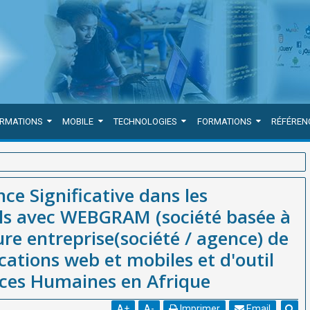
ORMATIONS
MOBILE
TECHNOLOGIES
FORMATIONS
RÉFÉREN
Environnements Virtuels avec WEBGRAM (société basée à Dakar-
ce Significative dans les
 développement d'applications web et mobiles et d'outil de Gestion
ls avec WEBGRAM (société basée à
re entreprise(société / agence) de
ations web et mobiles et d'outil
rces Humaines en Afrique
A
+
A
-
Imprimer
Email