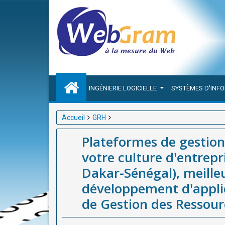
INGÉNIERIE LOGICIELLE
SYSTÈMES D'INF
Accueil
GRH
Plateformes de gestion RH : choisir les outils adap
Plateformes de gestion 
Sénégal), meilleure entreprise(société / agence) de
votre culture d'entrep
des Ressources Humaines en Afrique
Dakar-Sénégal), meilleu
développement d'applic
de Gestion des Ressou