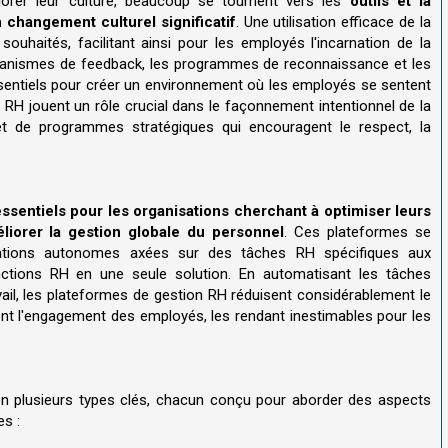
iorer leur culture, beaucoup se tournent vers les
outils et la
changement culturel significatif
. Une utilisation efficace de la
uhaités, facilitant ainsi pour les employés l'incarnation de la
mécanismes de feedback, les programmes de reconnaissance et les
entiels pour créer un environnement où les employés se sentent
rs RH jouent un rôle crucial dans le façonnement intentionnel de la
s et de programmes stratégiques qui encouragent le respect, la
essentiels pour les organisations cherchant à optimiser leurs
iorer la gestion globale du personnel
. Ces plateformes se
cations autonomes axées sur des tâches RH spécifiques aux
nctions RH en une seule solution. En automatisant les tâches
ravail, les plateformes de gestion RH réduisent considérablement le
sent l'engagement des employés, les rendant inestimables pour les
en plusieurs types clés, chacun conçu pour aborder des aspects
s :