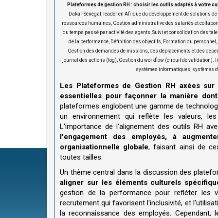
Plateformes de gestion RH : choisir les outils adaptés à votre cu
Dakar-Sénégal, leader en Afrique du développement de solutions 
ressources humaines, Gestion administrative des salariés et collabora
du temps passé par activité des agents, Suivi et consolidation des tal
de la performance, Définition des objectifs, Formation du personnel
Gestion des demandes de missions, des déplacements et des dépense
journal des actions (log), Gestion du workflow (circuit de validation).
systèmes informatiques, systèmes d'
Les Plateformes de Gestion RH axées sur le
essentielles pour façonner la manière dont
plateformes englobent une gamme de technologie
un environnement qui reflète les valeurs, le
L'importance de l'alignement des outils RH avec
l'engagement des employés, à augmenter
organisationnelle globale
, faisant ainsi de c
toutes tailles.
Un thème central dans la discussion des platef
aligner sur les éléments culturels spécifiq
gestion de la performance pour refléter les v
recrutement qui favorisent l'inclusivité, et l'uti
la reconnaissance des employés. Cependant, l