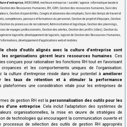
lture d'entreprise
, WEBGRAM, meilleure entreprise / société / agence informatique basée à
de Gestion des Ressources Humaines, RH, GRH, Gestion des ressources humaines, Suivi des
teurs, Gestion disponibilités, Congés et absences des employés, Suivi des temps de travail et
ents, compétences, parcours et formations du personnel, Gestion de projet et d'équipes, Gestion
, Gestion du processus de recrutement, Administration et logistique, Gestion des plannings,
s de voyages professionnels, Gestion des alertes, Gestion des profils (rôles), Gestion du
 Ingénierie logicielle, développement de logiciels, logiciel de Gestion des Ressources Humaines,
informations, développement d'applications web et mobiles.
 choix d'outils alignés avec la culture d'entreprise sont
 les organisations gèrent leurs ressources humaines
. Ces
s conçues pour rationaliser les fonctions RH tout en favorisant
s croyances et les comportements uniques de l'organisation.
 la culture d'entreprise réside dans leur potentiel à
améliorer
 les taux de rétention et à stimuler la performance
es plateformes une considération vitale pour les entreprises de
ormes de gestion RH est la
personnalisation des outils pour les
ues d'une entreprise
. Cela inclut l'adaptation des systèmes de
aleurs organisationnelles, la mise en œuvre de stratégies de
lisation de technologies qui encouragent la communication ouverte et
e processus de sélection des outils de gestion RH appropriés