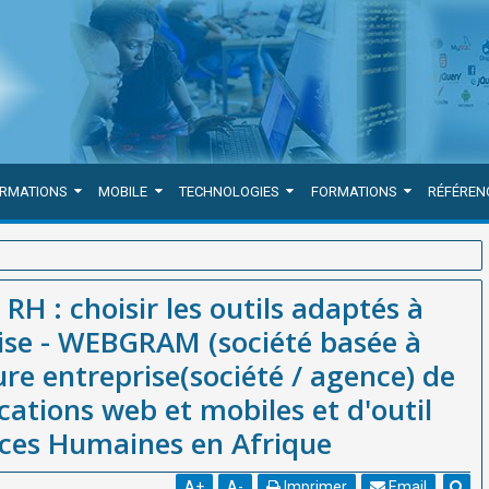
ORMATIONS
MOBILE
TECHNOLOGIES
FORMATIONS
RÉFÉREN
tés à votre culture d'entreprise - WEBGRAM (société basée à Dakar-
RH : choisir les outils adaptés à
 développement d'applications web et mobiles et d'outil de Gestion
rise - WEBGRAM (société basée à
re entreprise(société / agence) de
ations web et mobiles et d'outil
rces Humaines en Afrique
A
+
A
-
Imprimer
Email