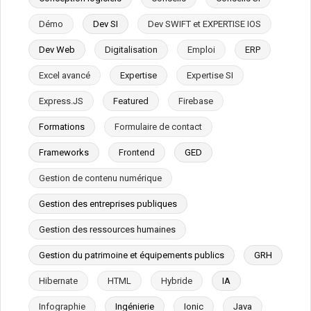
Démo
Dev SI
Dev SWIFT et EXPERTISE IOS
Dev Web
Digitalisation
Emploi
ERP
Excel avancé
Expertise
Expertise SI
Express.JS
Featured
Firebase
Formations
Formulaire de contact
Frameworks
Frontend
GED
Gestion de contenu numérique
Gestion des entreprises publiques
Gestion des ressources humaines
Gestion du patrimoine et équipements publics
GRH
Hibernate
HTML
Hybride
IA
Infographie
Ingénierie
Ionic
Java