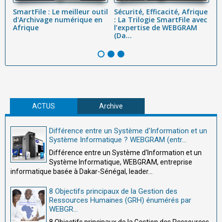
SmartFile : Le meilleur outil
Sécurité, Efficacité, Afrique
A
d'Archivage numérique en
: La Trilogie SmartFile avec
go
t
Afrique
l’expertise de WEBGRAM
t
(Da...
ad
ACTUS
Archive
Différence entre un Système d'Information et un
Système Informatique ? WEBGRAM (entr...
Différence entre un Système d'Information et un
Système Informatique, WEBGRAM, entreprise
informatique basée à Dakar-Sénégal, leader...
8 Objectifs principaux de la Gestion des
Ressources Humaines (GRH) énumérés par
WEBGR...