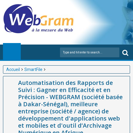
Accueil
SmartFile
Automatisation des Rapports de Suivi : Gagner en Efficacité et
Automatisation des Rapports de
en Précision - WEBGRAM (société basée à Dakar-Sénégal),
Suivi : Gagner en Efficacité et en
meilleure entreprise (société / agence) de développement
Précision - WEBGRAM (société basée
d'applications web et mobiles et d'outil d’Archivage Numérique
à Dakar-Sénégal), meilleure
en Afrique
entreprise (société / agence) de
développement d'applications web
et mobiles et d'outil d’Archivage
Numérique en Afrique