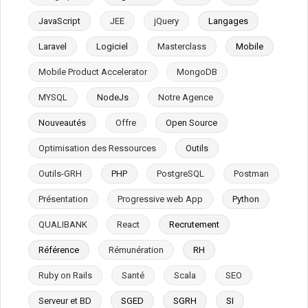
JavaScript
JEE
jQuery
Langages
Laravel
Logiciel
Masterclass
Mobile
Mobile Product Accelerator
MongoDB
MYSQL
NodeJs
Notre Agence
Nouveautés
Offre
Open Source
Optimisation des Ressources
Outils
Outils-GRH
PHP
PostgreSQL
Postman
Présentation
Progressive web App
Python
QUALIBANK
React
Recrutement
Référence
Rémunération
RH
Ruby on Rails
Santé
Scala
SEO
Serveur et BD
SGED
SGRH
SI