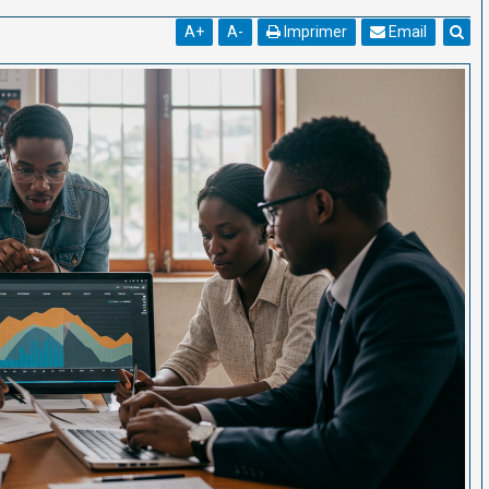
A
+
A
-
Imprimer
Email