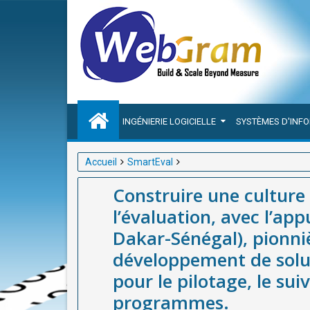
INGÉNIERIE LOGICIELLE
SYSTÈMES D'INF
Accueil
SmartEval
Construire une culture axée sur les résultats par le
Construire une culture a
Dakar-Sénégal), pionnière en Afrique dans le dévelo
l’évaluation, avec l’a
suivi et l’évaluation des projets et programmes.
Dakar-Sénégal), pionni
développement de solut
pour le pilotage, le suiv
programmes.