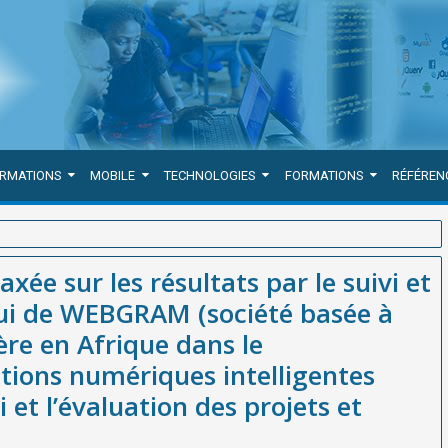
ORMATIONS
MOBILE
TECHNOLOGIES
FORMATIONS
RÉFÉREN
 suivi et l’évaluation, avec l’appui de WEBGRAM (société basée à
xée sur les résultats par le suivi et
ppement de solutions numériques intelligentes pour le pilotage, le
ppui de WEBGRAM (société basée à
ère en Afrique dans le
ions numériques intelligentes
i et l’évaluation des projets et