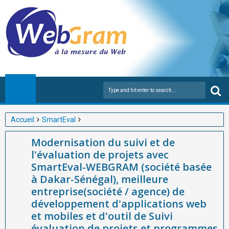
Accueil
SmartEval
Modernisation du suivi et de l'évaluation de projets avec
Modernisation du suivi et de
SmartEval-WEBGRAM (société basée à Dakar-Sénégal),
l'évaluation de projets avec
meilleure entreprise(société / agence) de développement
SmartEval-WEBGRAM (société basée
d'applications web et mobiles et d'outil de Suivi évaluation de
à Dakar-Sénégal), meilleure
projets et programmes en Afrique
entreprise(société / agence) de
développement d'applications web
et mobiles et d'outil de Suivi
évaluation de projets et programmes