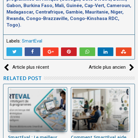
Gabon, Burkina Faso, Mali, Guinée, Cap-Vert, Cameroun,
Madagascar, Centrafrique, Gambie, Mauritanie, Niger,
Rwanda, Congo-Brazzaville, Congo-Kinshasa RDC,
Togo).
Labels:
SmartEval
Article plus récent
Article plus ancien
RELATED POST
SmartEval : Le meilleur
Comment SmartEval aide
L