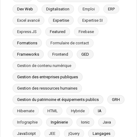
Dev Web
Digitalisation
Emploi
ERP
Excel avancé
Expertise
Expertise SI
Express.JS
Featured
Firebase
Formations
Formulaire de contact
Frameworks
Frontend
GED
Gestion de contenu numérique
Gestion des entreprises publiques
Gestion des ressources humaines
Gestion du patrimoine et équipements publics
GRH
Hibernate
HTML
Hybride
IA
Infographie
Ingénierie
Ionic
Java
JavaScript
JEE
jQuery
Langages