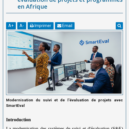
en Afrique
A
+
A
-
Imprimer
Email
Modernisation du suivi et de l'évaluation de projets avec
SmartEval
Introduction
La modernisation des systèmes de suivi et d'évaluation (S&E)