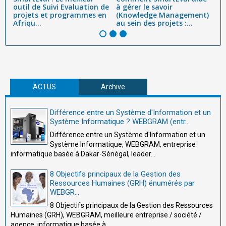
on
outil de Suivi Evaluation de
à gérer le savoir
p
projets et programmes en
(Knowledge Management)
tr
Afriqu...
au sein des projets :...
ef
ACTUS
Archive
Différence entre un Système d'Information et un
Système Informatique ? WEBGRAM (entr...
Différence entre un Système d'Information et un
Système Informatique, WEBGRAM, entreprise
informatique basée à Dakar-Sénégal, leader...
8 Objectifs principaux de la Gestion des
Ressources Humaines (GRH) énumérés par
WEBGR...
8 Objectifs principaux de la Gestion des Ressources
Humaines (GRH), WEBGRAM, meilleure entreprise / société /
agence informatique basée à ...