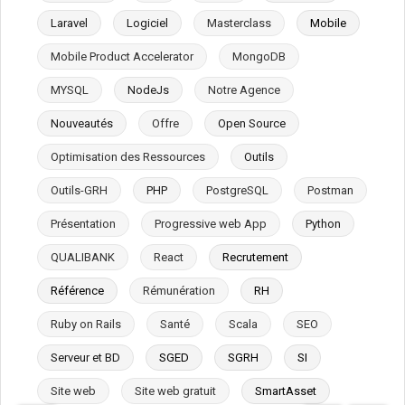
Laravel
Logiciel
Masterclass
Mobile
Mobile Product Accelerator
MongoDB
MYSQL
NodeJs
Notre Agence
Nouveautés
Offre
Open Source
Optimisation des Ressources
Outils
Outils-GRH
PHP
PostgreSQL
Postman
Présentation
Progressive web App
Python
QUALIBANK
React
Recrutement
Référence
Rémunération
RH
Ruby on Rails
Santé
Scala
SEO
Serveur et BD
SGED
SGRH
SI
Site web
Site web gratuit
SmartAsset