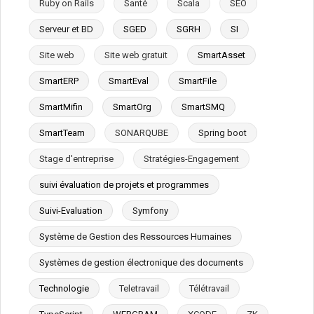
Ruby on Rails
Santé
Scala
SEO
Serveur et BD
SGED
SGRH
SI
Site web
Site web gratuit
SmartAsset
SmartERP
SmartEval
SmartFile
SmartMifin
SmartOrg
SmartSMQ
SmartTeam
SONARQUBE
Spring boot
Stage d'entreprise
Stratégies-Engagement
suivi évaluation de projets et programmes
Suivi-Evaluation
Symfony
Système de Gestion des Ressources Humaines
Systèmes de gestion électronique des documents
Technologie
Teletravail
Télétravail