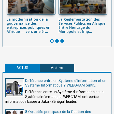
La modernisation de la
La Réglementation des
M
ur
gouvernance des
Services Publics en Afrique :
m
entreprises publiques en
Entre Héritage du
e
Afrique — vers une èr...
Monopole et Imp...
a
W
ACTUS
Archive
Différence entre un Système d'Information et un
Système Informatique ? WEBGRAM (entr...
Différence entre un Système d'Information et un
Système Informatique, WEBGRAM, entreprise
informatique basée à Dakar-Sénégal, leader...
8 Objectifs principaux de la Gestion des