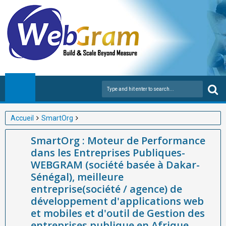
Accueil
SmartOrg
SmartOrg : Moteur de Performance dans les Entreprises
SmartOrg : Moteur de Performance
Publiques-WEBGRAM (société basée à Dakar-Sénégal),
dans les Entreprises Publiques-
meilleure entreprise(société / agence) de développement
WEBGRAM (société basée à Dakar-
d'applications web et mobiles et d'outil de Gestion des
Sénégal), meilleure
entreprises publique en Afrique
entreprise(société / agence) de
développement d'applications web
et mobiles et d'outil de Gestion des
entreprises publique en Afrique