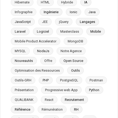
Hibernate
HTML
Hybride
IA
Infographie
Ingénierie
Ionic
Java
JavaScript
JEE
jQuery
Langages
Laravel
Logiciel
Masterclass
Mobile
Mobile Product Accelerator
MongoDB
MYSQL
NodeJs
Notre Agence
Nouveautés
Offre
Open Source
Optimisation des Ressources
Outils
Outils-GRH
PHP
PostgreSQL
Postman
Présentation
Progressive web App
Python
QUALIBANK
React
Recrutement
Référence
Rémunération
RH