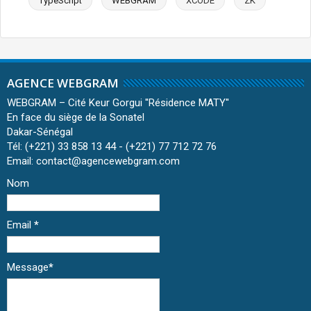
TypeScript
WEBGRAM
XCODE
ZK
AGENCE WEBGRAM
WEBGRAM – Cité Keur Gorgui ''Résidence MATY''
En face du siège de la Sonatel
Dakar-Sénégal
Tél: (+221) 33 858 13 44 - (+221) 77 712 72 76
Email: contact@agencewebgram.com
Nom
Email
*
Message
*