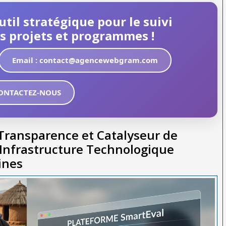
til stratégique pour le suivi
s projets et programmes !
Email : contact@agencewebgram.com
ONTACTEZ-NOUS
 Transparence et Catalyseur de
Infrastructure Technologique
ines