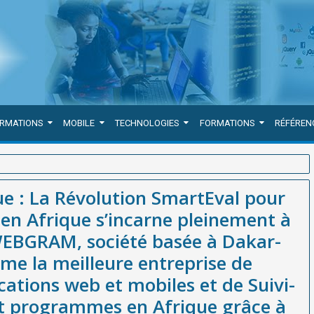
ORMATIONS
MOBILE
TECHNOLOGIES
FORMATIONS
RÉFÉREN
our l’Excellence des Projets en Afrique s’incarne pleinement à
e : La Révolution SmartEval pour
akar-Sénégal, reconnue comme la meilleure entreprise de
s en Afrique s’incarne pleinement à
Suivi-Évaluation de projets et programmes en Afrique grâce à la
 WEBGRAM, société basée à Dakar-
e la meilleure entreprise de
ations web et mobiles et de Suivi-
et programmes en Afrique grâce à