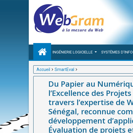
INGÉNIERIE LOGICIELLE
SYSTÈMES D'INF
Accueil
SmartEval
Du Papier au Numérique : La Révolution SmartEval p
Du Papier au Numériqu
travers l’expertise de WEBGRAM, société basée à D
l’Excellence des Projet
développement d’applications web et mobiles et de 
travers l’expertise de
solution innovante SmartEval.
Sénégal, reconnue comm
développement d’applic
Évaluation de projets 