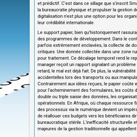
et prédictif. C'est dans ce sillage que s'inscrit S
la bureaucratie physique et propulser la gestion de
digitalisation n'est plus une option pour les organi
leur crédibilité internationale.
Le support papier, bien qu'historiquement rassuran
des programmes de développement. Dans le conte
parfois extrêmement enclavées, la collecte de do
critiques. Une donnée collectée dans une zone rur
pour traitement. Ce décalage temporel rend le repo
manager reçoit un rapport signalant un problème
retard, le mal est déjà fait. De plus, la vulnérabi
accidentelles lors des transports ou aux manipulati
Contrairement aux idées reçues, le papier coûte e
pour l'acheminement des formulaires, les coûts d
double ou triple saisie des données, les organisat
opérationnels. En Afrique, où chaque ressource fi
des processus via le numérique devient un impérat
de réallouer ces budgets vers les bénéficiaires d
bureaucratique stérile. L'inefficacité structurelle
majeures de la gestion traditionnelle qui appellen