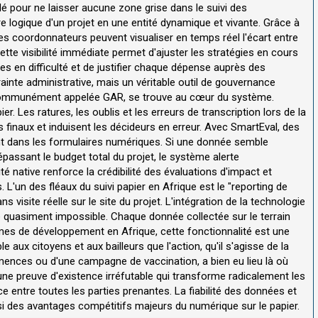
lé pour ne laisser aucune zone grise dans le suivi des
 logique d'un projet en une entité dynamique et vivante. Grâce à
les coordonnateurs peuvent visualiser en temps réel l'écart entre
Cette visibilité immédiate permet d'ajuster les stratégies en cours
es en difficulté et de justifier chaque dépense auprès des
ainte administrative, mais un véritable outil de gouvernance
, communément appelée GAR, se trouve au cœur du système.
ier. Les ratures, les oublis et les erreurs de transcription lors de la
ts finaux et induisent les décideurs en erreur. Avec SmartEval, des
t dans les formulaires numériques. Si une donnée semble
assant le budget total du projet, le système alerte
té native renforce la crédibilité des évaluations d'impact et
. L'un des fléaux du suivi papier en Afrique est le "reporting de
visite réelle sur le site du projet. L'intégration de la technologie
quasiment impossible. Chaque donnée collectée sur le terrain
mes de développement en Afrique, cette fonctionnalité est une
le aux citoyens et aux bailleurs que l'action, qu'il s'agisse de la
emences ou d'une campagne de vaccination, a bien eu lieu là où
 une preuve d'existence irréfutable qui transforme radicalement les
nce entre toutes les parties prenantes. La fiabilité des données et
nsi des avantages compétitifs majeurs du numérique sur le papier.