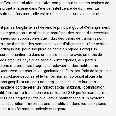
martEval, une solution disruptive conçue pour briser les chaînes de
 projet africaine dans l'ère de l'intelligence de données. La
sations africaines ; elle est le socle de leur souveraineté et de
t par sa tangibilité, est devenu le principal goulot d'étranglement
xte géographique africain, marqué par des zones d'intervention
nnées sur support physique induit des délais de transmission
ale peut mettre des semaines avant d'atteindre le siège central
rting inutile pour une prise de décision rapide. Lorsqu'un
 sur un chantier ou dans un centre de santé avec un mois de
lité des archives physiques face aux intempéries, aux pertes
ons malveillantes fragilise la redevabilité des institutions.
xcessivement cher aux organisations. Entre les frais de logistique
e stockage sécurisé et le temps humain colossal alloué à la
ions gaspillent une part non négligeable de leurs budgets
nancière doit générer un impact social maximal, l'optimisation
if éthique. La transition vers un logiciel S&E performant permet
irects des projets plutôt que vers la maintenance d'un système
 et la déperdition d'informations constituent donc les deux plaies
t une transformation radicale et urgente.