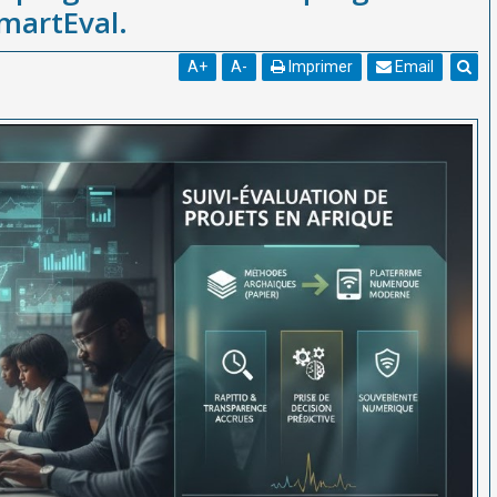
SmartEval.
A
+
A
-
Imprimer
Email