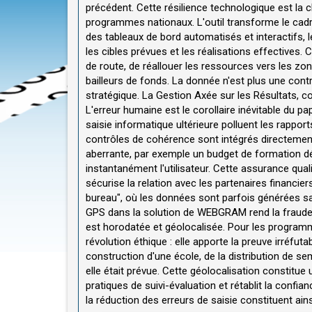
précédent. Cette résilience technologique est la c
programmes nationaux. L'outil transforme le cadre
des tableaux de bord automatisés et interactifs, 
les cibles prévues et les réalisations effectives. 
de route, de réallouer les ressources vers les zon
bailleurs de fonds. La donnée n'est plus une contr
stratégique. La Gestion Axée sur les Résultats
L'erreur humaine est le corollaire inévitable du pap
saisie informatique ultérieure polluent les rappor
contrôles de cohérence sont intégrés directemen
aberrante, par exemple un budget de formation dép
instantanément l'utilisateur. Cette assurance quali
sécurise la relation avec les partenaires financiers
bureau", où les données sont parfois générées sans 
GPS dans la solution de WEBGRAM rend la fraude 
est horodatée et géolocalisée. Pour les program
révolution éthique : elle apporte la preuve irréfutab
construction d'une école, de la distribution de s
elle était prévue. Cette géolocalisation constitue
pratiques de suivi-évaluation et rétablit la confia
la réduction des erreurs de saisie constituent ai