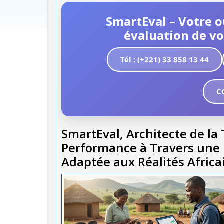
SmartEval – Votre ou
évaluation de vo
Tél : (+221) 33 858 13 44
C
SmartEval, Architecte de la
Performance à Travers une 
Adaptée aux Réalités Africa