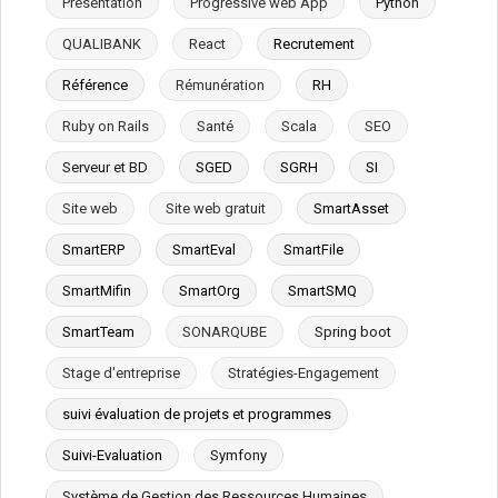
Présentation
Progressive web App
Python
QUALIBANK
React
Recrutement
Référence
Rémunération
RH
Ruby on Rails
Santé
Scala
SEO
Serveur et BD
SGED
SGRH
SI
Site web
Site web gratuit
SmartAsset
SmartERP
SmartEval
SmartFile
SmartMifin
SmartOrg
SmartSMQ
SmartTeam
SONARQUBE
Spring boot
Stage d'entreprise
Stratégies-Engagement
suivi évaluation de projets et programmes
Suivi-Evaluation
Symfony
Système de Gestion des Ressources Humaines