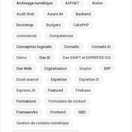
Archivage numérique
ASP.NET
Atelier
Audit Web
Aware IM
Backend
Bootstrap
Budgets
CakePHP
commercial
Competences
Conception logiciels
Conseils
Conseils SI
Démo
Dev SI
Dev SWIFT et EXPERTISE IOS
Dev Web
Digitalisation
Emploi
ERP
Excel avancé
Expertise
Expertise SI
Express.JS
Featured
Firebase
Formations
Formulaire de contact
Frameworks
Frontend
GED
Gestion de contenu numérique