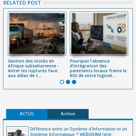
RELATED POST
Gestion des stocks en
Pourquoi l'absence
R
e
Afrique subsaharienne :
d'intégration des
d
éviter les ruptures face
paiements locaux freine le
a
aux aléas de t...
ROI de votre logiciel...
en
ACTUS
Archive
Différence entre un Système d'Information et un
Système Informatique ? WEBGRAM (entr...