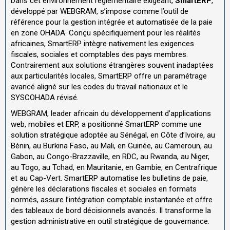
Dans cet environnement réglementaire exigeant,
SmartERP
,
développé par
WEBGRAM
, s’impose comme l’outil de
référence pour la gestion intégrée et automatisée de la paie
en zone OHADA. Conçu spécifiquement pour les réalités
africaines, SmartERP intègre nativement les exigences
fiscales, sociales et comptables des pays membres.
Contrairement aux solutions étrangères souvent inadaptées
aux particularités locales, SmartERP offre un paramétrage
avancé aligné sur les codes du travail nationaux et le
SYSCOHADA révisé.
WEBGRAM, leader africain du développement d’applications
web, mobiles et ERP, a positionné SmartERP comme une
solution stratégique adoptée au Sénégal, en Côte d’Ivoire, au
Bénin, au Burkina Faso, au Mali, en Guinée, au Cameroun, au
Gabon, au Congo-Brazzaville, en RDC, au Rwanda, au Niger,
au Togo, au Tchad, en Mauritanie, en Gambie, en Centrafrique
et au Cap-Vert. SmartERP automatise les bulletins de paie,
génère les déclarations fiscales et sociales en formats
normés, assure l’intégration comptable instantanée et offre
des tableaux de bord décisionnels avancés. Il transforme la
gestion administrative en outil stratégique de gouvernance.