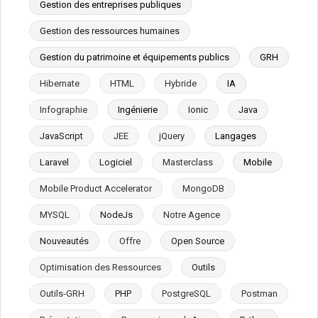
Gestion des entreprises publiques
Gestion des ressources humaines
Gestion du patrimoine et équipements publics
GRH
Hibernate
HTML
Hybride
IA
Infographie
Ingénierie
Ionic
Java
JavaScript
JEE
jQuery
Langages
Laravel
Logiciel
Masterclass
Mobile
Mobile Product Accelerator
MongoDB
MYSQL
NodeJs
Notre Agence
Nouveautés
Offre
Open Source
Optimisation des Ressources
Outils
Outils-GRH
PHP
PostgreSQL
Postman