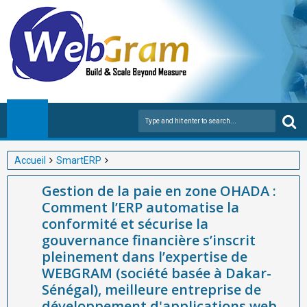
Accueil
SmartERP
Gestion de la paie en zone OHADA : Comment l’ERP automatise
Gestion de la paie en zone OHADA :
la conformité et sécurise la gouvernance financière s’inscrit
Comment l’ERP automatise la
pleinement dans l’expertise de WEBGRAM (société basée à
conformité et sécurise la
Dakar-Sénégal), meilleure entreprise de développement
gouvernance financière s’inscrit
d'applications web et mobiles et de Gestion intégrée des
pleinement dans l’expertise de
entreprises (ERP) en Afrique avec SmartERP, qui accompagne
WEBGRAM (société basée à Dakar-
les organisations africaines dans la digitalisation fiable et
Sénégal), meilleure entreprise de
développement d'applications web
conforme de leurs processus financiers et RH