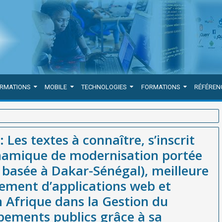
ORMATIONS
MOBILE
TECHNOLOGIES
FORMATIONS
RÉFÉREN
inscrit pleinement dans la dynamique de modernisation portée par
 Les textes à connaître, s’inscrit
re entreprise de développement d’applications web et mobiles et
namique de modernisation portée
 et des Équipements publics grâce à sa solution innovante
basée à Dakar-Sénégal), meilleure
ement d’applications web et
n Afrique dans la Gestion du
pements publics grâce à sa