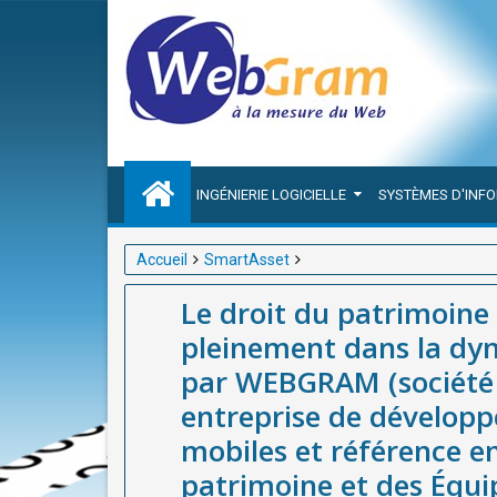
INGÉNIERIE LOGICIELLE
SYSTÈMES D'INF
Accueil
SmartAsset
Le droit du patrimoine : Les textes à connaître, s’
Le droit du patrimoine :
WEBGRAM (société basée à Dakar-Sénégal), meilleu
pleinement dans la dy
référence en Afrique dans la Gestion du patrimoine
par WEBGRAM (société 
SmartAsset
entreprise de développ
mobiles et référence e
patrimoine et des Équi