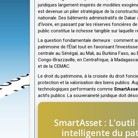
juridiques largement inspirés de modèles exogène
est devenue un pilier stratégique de la constructi
nationale. Des bâtiments administratifs de Dakar 
d’Ivoire, en passant par les réserves foncières 
public constitue la richesse tangible sur laquelle r
La question fondamentale demeure : comment ass
patrimoine de l’État tout en favorisant l’investi
centrale au Sénégal, au Mali, au Burkina Faso, au
Congo-Brazzaville, en Centrafrique, à Madagasc
et de la CEMAC.
Le droit du patrimoine, à la croisée du droit foncier,
protection et la valorisation des biens publics. A
technologiques performants comme
SmartAsse
actifs publics. La souveraineté juridique doit d
SmartAsset : L'outil
intelligente du pa