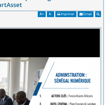
artAsset
A
+
A
-
Imprimer
Email