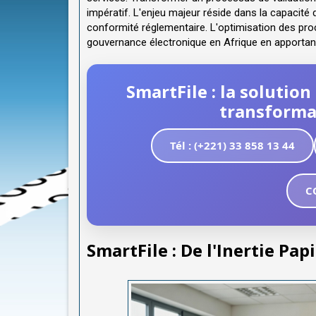
impératif. L'enjeu majeur réside dans la capacité d
conformité réglementaire. L'optimisation des proce
gouvernance électronique en Afrique en apportant f
SmartFile : la solutio
transformat
Tél : (+221) 33 858 13 44
C
SmartFile : De l'Inertie Pap