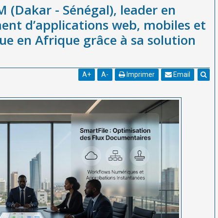
 (Dakar - Sénégal), leader en
nt d’applications web, mobiles et
ue en Afrique grâce à sa solution
A
+
A
-
Imprimer
Email