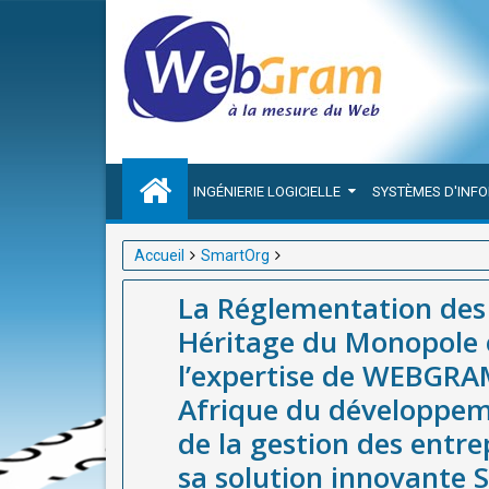
INGÉNIERIE LOGICIELLE
SYSTÈMES D'INF
Accueil
SmartOrg
La Réglementation des Services Publics en Afrique 
La Réglementation des S
de WEBGRAM (Dakar - Sénégal), leader en Afrique d
Héritage du Monopole 
entreprises publiques en Afrique grâce à sa soluti
l’expertise de WEBGRAM
Afrique du développeme
de la gestion des entre
sa solution innovante