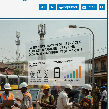
A
+
A
-
Imprimer
Email