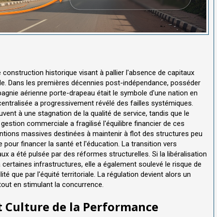
onstruction historique visant à pallier l'absence de capitaux
onale. Dans les premières décennies post-indépendance, posséder
pagnie aérienne porte-drapeau était le symbole d'une nation en
ntralisée a progressivement révélé des failles systémiques.
vent à une stagnation de la qualité de service, tandis que le
estion commerciale a fragilisé l'équilibre financier de ces
ventions massives destinées à maintenir à flot des structures peu
our financer la santé et l'éducation. La transition vers
 a été pulsée par des réformes structurelles. Si la libéralisation
 certaines infrastructures, elle a également soulevé le risque de
é que par l'équité territoriale. La régulation devient alors un
 tout en stimulant la concurrence.
t Culture de la Performance