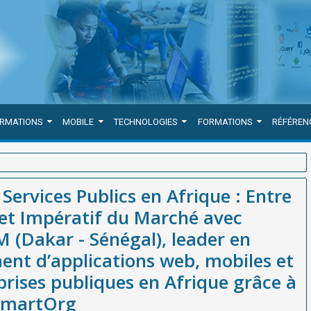
ORMATIONS
MOBILE
TECHNOLOGIES
FORMATIONS
RÉFÉREN
: Entre Héritage du Monopole et Impératif du Marché avec l’expertise
ervices Publics en Afrique : Entre
u développement d’applications web, mobiles et de la gestion des
et Impératif du Marché avec
on innovante SmartOrg
 (Dakar - Sénégal), leader en
nt d’applications web, mobiles et
prises publiques en Afrique grâce à
 SmartOrg