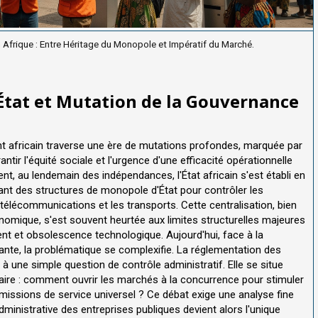
Afrique : Entre Héritage du Monopole et Impératif du Marché.
État et Mutation de la Gouvernance
ent africain traverse une ère de mutations profondes, marquée par
tir l'équité sociale et l'urgence d'une efficacité opérationnelle
nt, au lendemain des indépendances, l'État africain s'est établi en
urant des structures de monopole d'État pour contrôler les
s télécommunications et les transports. Cette centralisation, bien
nomique, s'est souvent heurtée aux limites structurelles majeures
ment et obsolescence technologique. Aujourd'hui, face à la
nte, la problématique se complexifie. La réglementation des
 à une simple question de contrôle administratif. Elle se situe
aire : comment ouvrir les marchés à la concurrence pour stimuler
 missions de service universel ? Ce débat exige une analyse fine
inistrative des entreprises publiques devient alors l'unique