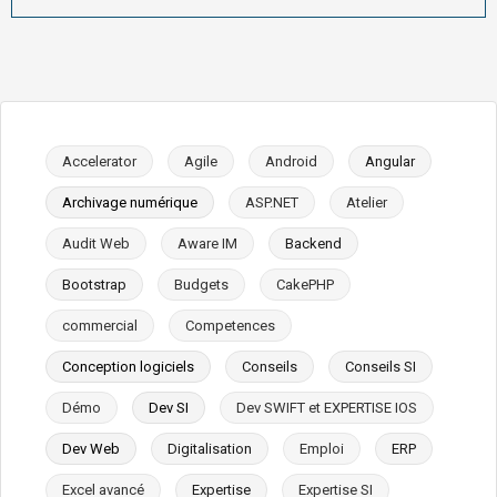
Accelerator
Agile
Android
Angular
Archivage numérique
ASP.NET
Atelier
Audit Web
Aware IM
Backend
Bootstrap
Budgets
CakePHP
commercial
Competences
Conception logiciels
Conseils
Conseils SI
Démo
Dev SI
Dev SWIFT et EXPERTISE IOS
Dev Web
Digitalisation
Emploi
ERP
Excel avancé
Expertise
Expertise SI