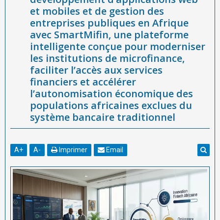
et mobiles et de gestion des
accélérer l’autonomisation économique des populations
entreprises publiques en Afrique
africaines exclues du système bancaire traditionnel
avec SmartMifin, une plateforme
intelligente conçue pour moderniser
les institutions de microfinance,
faciliter l’accès aux services
financiers et accélérer
l’autonomisation économique des
populations africaines exclues du
système bancaire traditionnel
A
+
A
-
Imprimer
Email