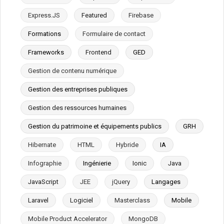
Express.JS
Featured
Firebase
Formations
Formulaire de contact
Frameworks
Frontend
GED
Gestion de contenu numérique
Gestion des entreprises publiques
Gestion des ressources humaines
Gestion du patrimoine et équipements publics
GRH
Hibernate
HTML
Hybride
IA
Infographie
Ingénierie
Ionic
Java
JavaScript
JEE
jQuery
Langages
Laravel
Logiciel
Masterclass
Mobile
Mobile Product Accelerator
MongoDB