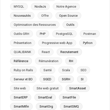
MYSQL
NodeJs
Notre Agence
Nouveautés
Offre
Open Source
Optimisation des Ressources
Outils
Outils-GRH
PHP
PostgreSQL
Postman
Présentation
Progressive web App
Python
QUALIBANK
React
Recrutement
Référence
Rémunération
RH
Ruby on Rails
Santé
Scala
SEO
Serveur et BD
SGED
SGRH
SI
Site web
Site web gratuit
SmartAsset
SmartERP
SmartEval
SmartFile
SmartMifin
SmartOrg
SmartSMQ