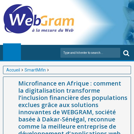
Accueil
SmartMifin
Microfinance en Afrique : comment la digitalisation transforme
Microfinance en Afrique : comment
l’inclusion financière des populations exclues grâce aux solutions
la digitalisation transforme
innovantes de WEBGRAM, société basée à Dakar-Sénégal,
l’inclusion financière des populations
reconnue comme la meilleure entreprise de développement
exclues grâce aux solutions
d’applications web et mobiles et de gestion des entreprises
innovantes de WEBGRAM, société
publiques en Afrique avec SmartMifin, une plateforme
basée à Dakar-Sénégal, reconnue
intelligente conçue pour moderniser les institutions de
comme la meilleure entreprise de
développement d’applications web
microfinance, faciliter l’accès aux services financiers et