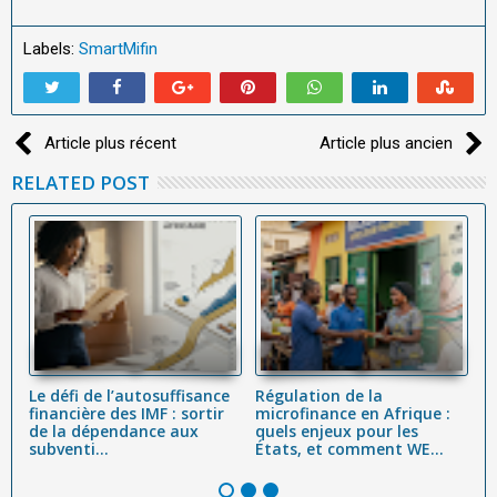
Labels:
SmartMifin
Article plus récent
Article plus ancien
RELATED POST
ue
Le défi de l’autosuffisance
Régulation de la
S
financière des IMF : sortir
microfinance en Afrique :
p
é
de la dépendance aux
quels enjeux pour les
e
subventi...
États, et comment WE...
in