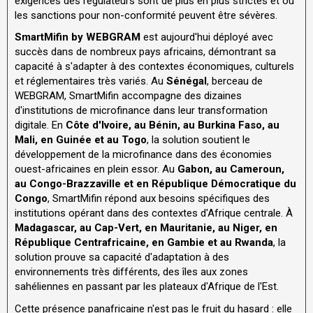
exigences des régulateurs sont de plus en plus strictes et où
les sanctions pour non-conformité peuvent être sévères.
SmartMifin by WEBGRAM
est aujourd'hui déployé avec
succès dans de nombreux pays africains, démontrant sa
capacité à s'adapter à des contextes économiques, culturels
et réglementaires très variés. Au
Sénégal
, berceau de
WEBGRAM, SmartMifin accompagne des dizaines
d'institutions de microfinance dans leur transformation
digitale. En
Côte d'Ivoire, au Bénin, au Burkina Faso, au
Mali, en Guinée et au Togo
, la solution soutient le
développement de la microfinance dans des économies
ouest-africaines en plein essor. Au
Gabon, au Cameroun,
au Congo-Brazzaville et en République Démocratique du
Congo
, SmartMifin répond aux besoins spécifiques des
institutions opérant dans des contextes d'Afrique centrale. À
Madagascar, au Cap-Vert, en Mauritanie, au Niger, en
République Centrafricaine, en Gambie et au Rwanda
, la
solution prouve sa capacité d'adaptation à des
environnements très différents, des îles aux zones
sahéliennes en passant par les plateaux d'Afrique de l'Est.
Cette présence panafricaine n'est pas le fruit du hasard : elle