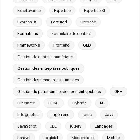
Excel avancé
Expertise
Expertise SI
Express.JS
Featured
Firebase
Formations
Formulaire de contact
Frameworks
Frontend
GED
Gestion de contenu numérique
Gestion des entreprises publiques
Gestion des ressources humaines
Gestion du patrimoine et équipements publics
GRH
Hibernate
HTML
Hybride
IA
Infographie
Ingénierie
Ionic
Java
JavaScript
JEE
jQuery
Langages
Laravel
Logiciel
Masterclass
Mobile