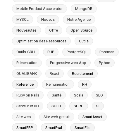
Mobile Product Accelerator
MongoDB
MYSQL
NodeJs
Notre Agence
Nouveautés
Offre
Open Source
Optimisation des Ressources
Outils
Outils-GRH
PHP
PostgreSQL
Postman
Présentation
Progressive web App
Python
QUALIBANK
React
Recrutement
Référence
Rémunération
RH
Ruby on Rails
Santé
Scala
SEO
Serveur et BD
SGED
SGRH
SI
Site web
Site web gratuit
SmartAsset
SmartERP
SmartEval
SmartFile