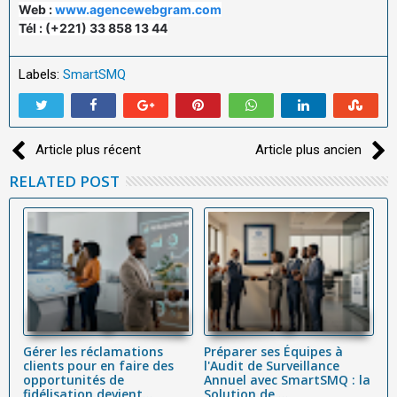
Web :
www.agencewebgram.com
Tél :
(+221) 33 858 13 44
Labels:
SmartSMQ
Article plus récent
Article plus ancien
RELATED POST
Gérer les réclamations
Préparer ses Équipes à
C
clients pour en faire des
l'Audit de Surveillance
lo
nt
opportunités de
Annuel avec SmartSMQ : la
D
...
fidélisation devient...
Solution de ...
S