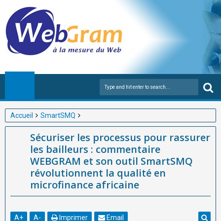
Accueil
SmartSMQ
Sécuriser les processus pour rassurer les bailleurs :
Sécuriser les processus pour rassurer
commentaire WEBGRAM et son outil SmartSMQ révolutionnent
les bailleurs : commentaire
la qualité en microfinance africaine
WEBGRAM et son outil SmartSMQ
révolutionnent la qualité en
microfinance africaine
A
+
A
-
Imprimer
Email