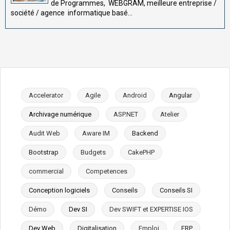
de Programmes, WEBGRAM, meilleure entreprise /
société / agence informatique basé...
Accelerator
Agile
Android
Angular
Archivage numérique
ASP.NET
Atelier
Audit Web
Aware IM
Backend
Bootstrap
Budgets
CakePHP
commercial
Competences
Conception logiciels
Conseils
Conseils SI
Démo
Dev SI
Dev SWIFT et EXPERTISE IOS
Dev Web
Digitalisation
Emploi
ERP