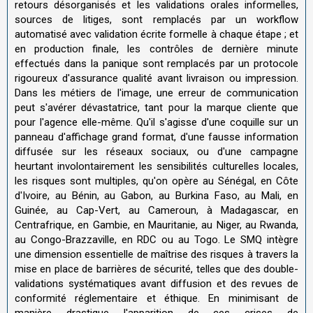
retours désorganisés et les validations orales informelles,
sources de litiges, sont remplacés par un workflow
automatisé avec validation écrite formelle à chaque étape ; et
en production finale, les contrôles de dernière minute
effectués dans la panique sont remplacés par un protocole
rigoureux d'assurance qualité avant livraison ou impression.
Dans les métiers de l'image, une erreur de communication
peut s'avérer dévastatrice, tant pour la marque cliente que
pour l'agence elle-même. Qu'il s'agisse d'une coquille sur un
panneau d'affichage grand format, d'une fausse information
diffusée sur les réseaux sociaux, ou d'une campagne
heurtant involontairement les sensibilités culturelles locales,
les risques sont multiples, qu'on opère au Sénégal, en Côte
d'Ivoire, au Bénin, au Gabon, au Burkina Faso, au Mali, en
Guinée, au Cap-Vert, au Cameroun, à Madagascar, en
Centrafrique, en Gambie, en Mauritanie, au Niger, au Rwanda,
au Congo-Brazzaville, en RDC ou au Togo. Le SMQ intègre
une dimension essentielle de maîtrise des risques à travers la
mise en place de barrières de sécurité, telles que des double-
validations systématiques avant diffusion et des revues de
conformité réglementaire et éthique. En minimisant de
manière drastique l'apparition de ces crises de