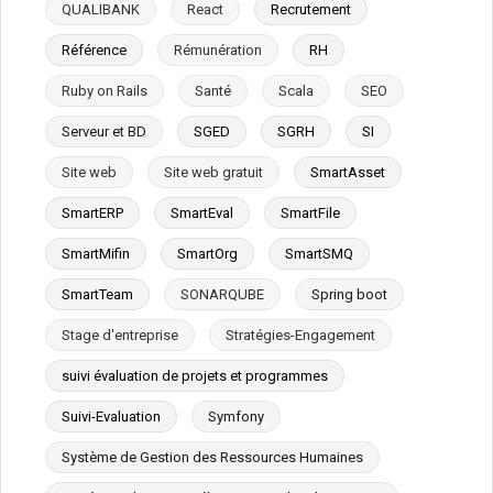
QUALIBANK
React
Recrutement
Référence
Rémunération
RH
Ruby on Rails
Santé
Scala
SEO
Serveur et BD
SGED
SGRH
SI
Site web
Site web gratuit
SmartAsset
SmartERP
SmartEval
SmartFile
SmartMifin
SmartOrg
SmartSMQ
SmartTeam
SONARQUBE
Spring boot
Stage d'entreprise
Stratégies-Engagement
suivi évaluation de projets et programmes
Suivi-Evaluation
Symfony
Système de Gestion des Ressources Humaines