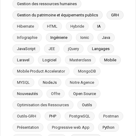
Gestion des ressources humaines
Gestion du patrimoine et équipements publics
GRH
Hibernate
HTML
Hybride
IA
Infographie
Ingénierie
Ionic
Java
JavaScript
JEE
jQuery
Langages
Laravel
Logiciel
Masterclass
Mobile
Mobile Product Accelerator
MongoDB
MYSQL
NodeJs
Notre Agence
Nouveautés
Offre
Open Source
Optimisation des Ressources
Outils
Outils-GRH
PHP
PostgreSQL
Postman
Présentation
Progressive web App
Python