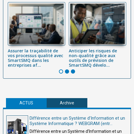
Assurer la traçabilité de
Anticiper les risques de
G
vec
vos processus qualité avec
non-qualité grâce aux
cl
e
SmartSMQ dans les
outils de prévision de
o
entreprises af...
SmartSMQ dévelo...
fi
ACTUS
Archive
Différence entre un Système d'Information et un
Système Informatique ? WEBGRAM (entr...
Différence entre un Système d'Information et un