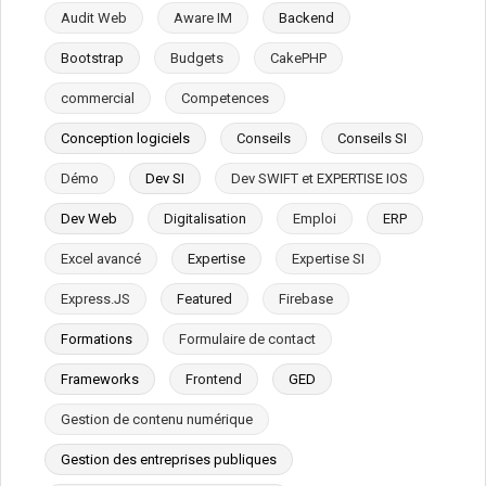
Audit Web
Aware IM
Backend
Bootstrap
Budgets
CakePHP
commercial
Competences
Conception logiciels
Conseils
Conseils SI
Démo
Dev SI
Dev SWIFT et EXPERTISE IOS
Dev Web
Digitalisation
Emploi
ERP
Excel avancé
Expertise
Expertise SI
Express.JS
Featured
Firebase
Formations
Formulaire de contact
Frameworks
Frontend
GED
Gestion de contenu numérique
Gestion des entreprises publiques