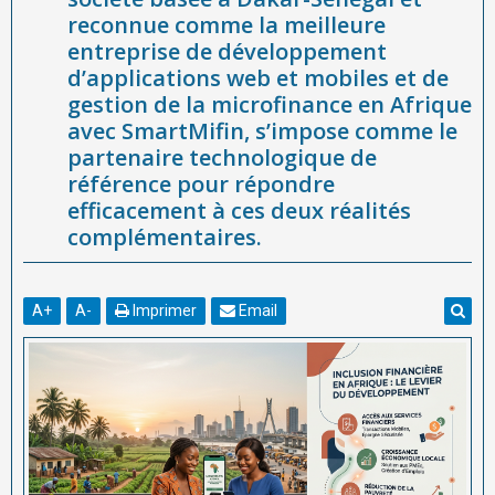
reconnue comme la meilleure
efficacement à ces deux réalités complémentaires.
entreprise de développement
d’applications web et mobiles et de
gestion de la microfinance en Afrique
avec SmartMifin, s’impose comme le
partenaire technologique de
référence pour répondre
efficacement à ces deux réalités
complémentaires.
A
+
A
-
Imprimer
Email