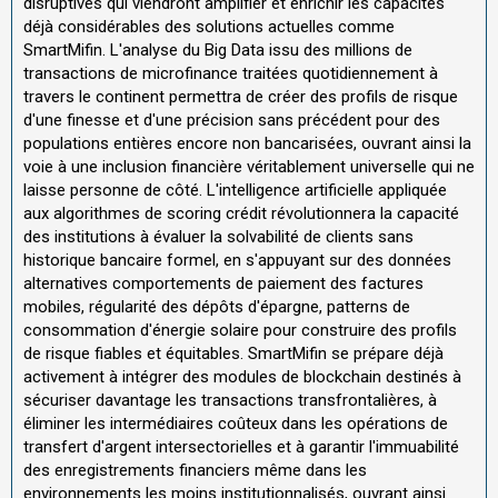
disruptives qui viendront amplifier et enrichir les capacités
déjà considérables des solutions actuelles comme
SmartMifin. L'analyse du Big Data issu des millions de
transactions de microfinance traitées quotidiennement à
travers le continent permettra de créer des profils de risque
d'une finesse et d'une précision sans précédent pour des
populations entières encore non bancarisées, ouvrant ainsi la
voie à une inclusion financière véritablement universelle qui ne
laisse personne de côté. L'intelligence artificielle appliquée
aux algorithmes de scoring crédit révolutionnera la capacité
des institutions à évaluer la solvabilité de clients sans
historique bancaire formel, en s'appuyant sur des données
alternatives comportements de paiement des factures
mobiles, régularité des dépôts d'épargne, patterns de
consommation d'énergie solaire pour construire des profils
de risque fiables et équitables. SmartMifin se prépare déjà
activement à intégrer des modules de blockchain destinés à
sécuriser davantage les transactions transfrontalières, à
éliminer les intermédiaires coûteux dans les opérations de
transfert d'argent intersectorielles et à garantir l'immuabilité
des enregistrements financiers même dans les
environnements les moins institutionnalisés, ouvrant ainsi