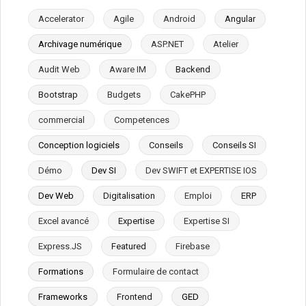
Accelerator
Agile
Android
Angular
Archivage numérique
ASP.NET
Atelier
Audit Web
Aware IM
Backend
Bootstrap
Budgets
CakePHP
commercial
Competences
Conception logiciels
Conseils
Conseils SI
Démo
Dev SI
Dev SWIFT et EXPERTISE IOS
Dev Web
Digitalisation
Emploi
ERP
Excel avancé
Expertise
Expertise SI
Express.JS
Featured
Firebase
Formations
Formulaire de contact
Frameworks
Frontend
GED