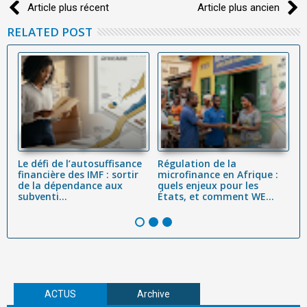
Article plus récent
Article plus ancien
RELATED POST
ue
Le défi de l’autosuffisance
Régulation de la
S
financière des IMF : sortir
microfinance en Afrique :
p
é
de la dépendance aux
quels enjeux pour les
e
subventi...
États, et comment WE...
in
ACTUS
Archive