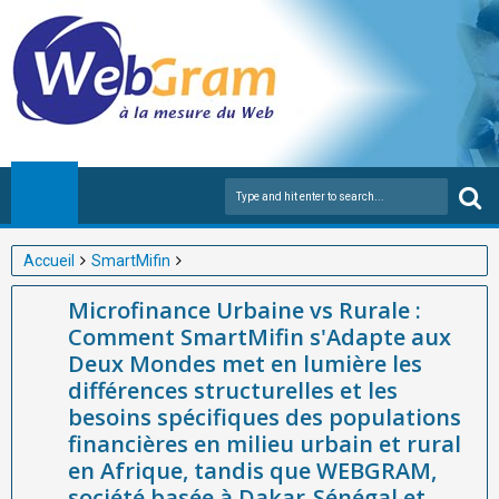
Accueil
SmartMifin
Microfinance Urbaine vs Rurale : Comment SmartMifin s'Adapte
Microfinance Urbaine vs Rurale :
aux Deux Mondes met en lumière les différences structurelles
Comment SmartMifin s'Adapte aux
et les besoins spécifiques des populations financières en milieu
Deux Mondes met en lumière les
urbain et rural en Afrique, tandis que WEBGRAM, société basée
différences structurelles et les
à Dakar-Sénégal et reconnue comme la meilleure entreprise de
besoins spécifiques des populations
développement d’applications web et mobiles et de gestion de
financières en milieu urbain et rural
la microfinance en Afrique avec SmartMifin, s’impose comme le
en Afrique, tandis que WEBGRAM,
société basée à Dakar-Sénégal et
partenaire technologique de référence pour répondre