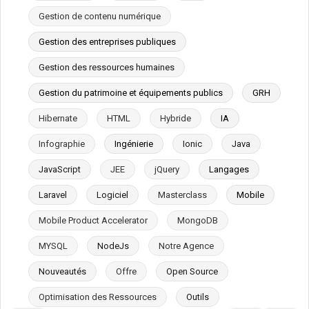
Gestion de contenu numérique
Gestion des entreprises publiques
Gestion des ressources humaines
Gestion du patrimoine et équipements publics
GRH
Hibernate
HTML
Hybride
IA
Infographie
Ingénierie
Ionic
Java
JavaScript
JEE
jQuery
Langages
Laravel
Logiciel
Masterclass
Mobile
Mobile Product Accelerator
MongoDB
MYSQL
NodeJs
Notre Agence
Nouveautés
Offre
Open Source
Optimisation des Ressources
Outils