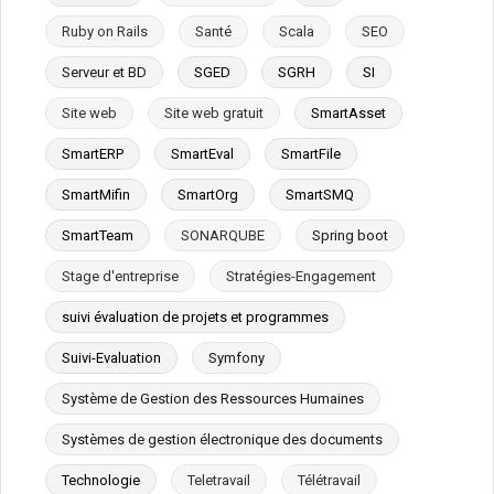
Ruby on Rails
Santé
Scala
SEO
Serveur et BD
SGED
SGRH
SI
Site web
Site web gratuit
SmartAsset
SmartERP
SmartEval
SmartFile
SmartMifin
SmartOrg
SmartSMQ
SmartTeam
SONARQUBE
Spring boot
Stage d'entreprise
Stratégies-Engagement
suivi évaluation de projets et programmes
Suivi-Evaluation
Symfony
Système de Gestion des Ressources Humaines
Systèmes de gestion électronique des documents
Technologie
Teletravail
Télétravail