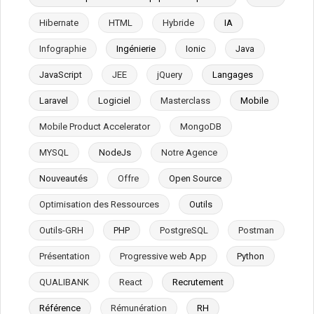
Hibernate
HTML
Hybride
IA
Infographie
Ingénierie
Ionic
Java
JavaScript
JEE
jQuery
Langages
Laravel
Logiciel
Masterclass
Mobile
Mobile Product Accelerator
MongoDB
MYSQL
NodeJs
Notre Agence
Nouveautés
Offre
Open Source
Optimisation des Ressources
Outils
Outils-GRH
PHP
PostgreSQL
Postman
Présentation
Progressive web App
Python
QUALIBANK
React
Recrutement
Référence
Rémunération
RH