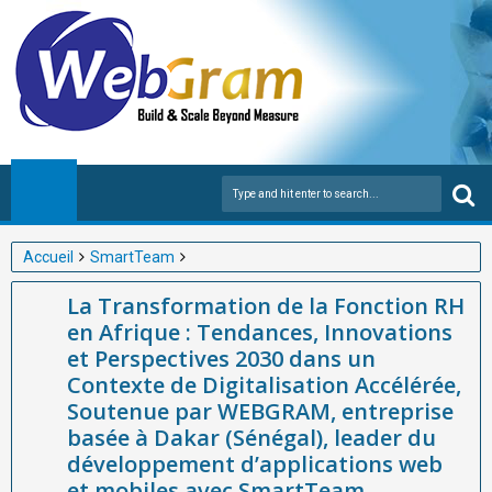
Accueil
SmartTeam
La Transformation de la Fonction RH en Afrique : Tendances,
La Transformation de la Fonction RH
Innovations et Perspectives 2030 dans un Contexte de
en Afrique : Tendances, Innovations
Digitalisation Accélérée, Soutenue par WEBGRAM, entreprise
et Perspectives 2030 dans un
basée à Dakar (Sénégal), leader du développement
Contexte de Digitalisation Accélérée,
d’applications web et mobiles avec SmartTeam
Soutenue par WEBGRAM, entreprise
basée à Dakar (Sénégal), leader du
développement d’applications web
et mobiles avec SmartTeam