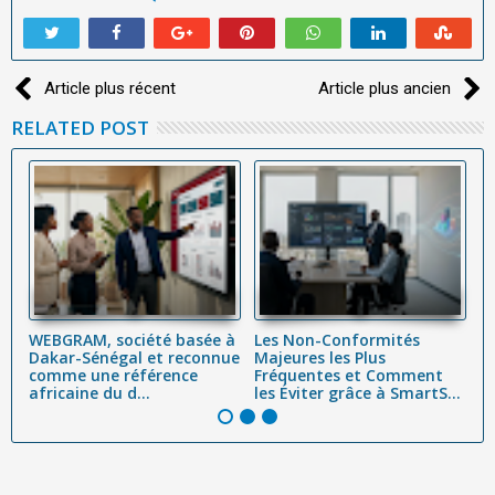
Article plus récent
Article plus ancien
RELATED POST
WEBGRAM, société basée à
Les Non-Conformités
As
Dakar-Sénégal et reconnue
Majeures les Plus
v
la
comme une référence
Fréquentes et Comment
S
africaine du d...
les Éviter grâce à SmartS...
en