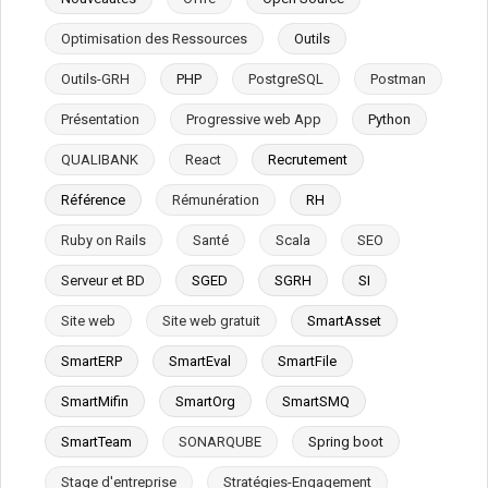
Optimisation des Ressources
Outils
Outils-GRH
PHP
PostgreSQL
Postman
Présentation
Progressive web App
Python
QUALIBANK
React
Recrutement
Référence
Rémunération
RH
Ruby on Rails
Santé
Scala
SEO
Serveur et BD
SGED
SGRH
SI
Site web
Site web gratuit
SmartAsset
SmartERP
SmartEval
SmartFile
SmartMifin
SmartOrg
SmartSMQ
SmartTeam
SONARQUBE
Spring boot
Stage d'entreprise
Stratégies-Engagement