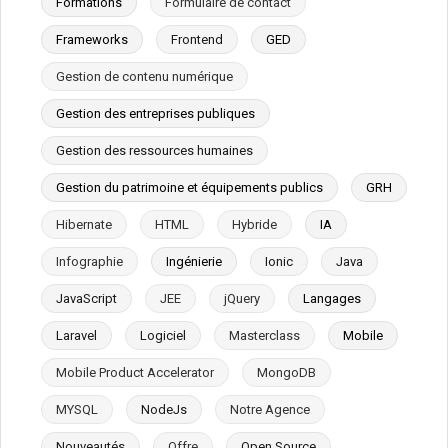
Formations
Formulaire de contact
Frameworks
Frontend
GED
Gestion de contenu numérique
Gestion des entreprises publiques
Gestion des ressources humaines
Gestion du patrimoine et équipements publics
GRH
Hibernate
HTML
Hybride
IA
Infographie
Ingénierie
Ionic
Java
JavaScript
JEE
jQuery
Langages
Laravel
Logiciel
Masterclass
Mobile
Mobile Product Accelerator
MongoDB
MYSQL
NodeJs
Notre Agence
Nouveautés
Offre
Open Source