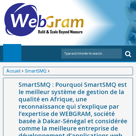
Accueil
SmartSMQ
SmartSMQ : Pourquoi SmartSMQ est le meilleur système de
SmartSMQ : Pourquoi SmartSMQ est
gestion de la qualité en Afrique, une reconnaissance qui
le meilleur système de gestion de la
s’explique par l’expertise de WEBGRAM, société basée à Dakar-
qualité en Afrique, une
Sénégal et considérée comme la meilleure entreprise de
reconnaissance qui s’explique par
développement d’applications web et mobiles, ainsi que par son
l’expertise de WEBGRAM, société
rôle majeur dans l’essor du Système de Management de la
basée à Dakar-Sénégal et considérée
Qualité (SMQ) de référence en Afrique grâce à SmartSMQ.
comme la meilleure entreprise de
développement d’applications web