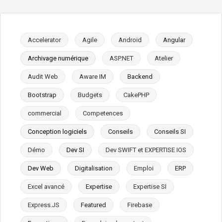
Accelerator
Agile
Android
Angular
Archivage numérique
ASP.NET
Atelier
Audit Web
Aware IM
Backend
Bootstrap
Budgets
CakePHP
commercial
Competences
Conception logiciels
Conseils
Conseils SI
Démo
Dev SI
Dev SWIFT et EXPERTISE IOS
Dev Web
Digitalisation
Emploi
ERP
Excel avancé
Expertise
Expertise SI
Express.JS
Featured
Firebase