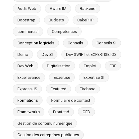
Audit Web
Aware IM
Backend
Bootstrap
Budgets
CakePHP
commercial
Competences
Conception logiciels
Conseils
Conseils SI
Démo
Dev SI
Dev SWIFT et EXPERTISE IOS
Dev Web
Digitalisation
Emploi
ERP
Excel avancé
Expertise
Expertise SI
Express.JS
Featured
Firebase
Formations
Formulaire de contact
Frameworks
Frontend
GED
Gestion de contenu numérique
Gestion des entreprises publiques