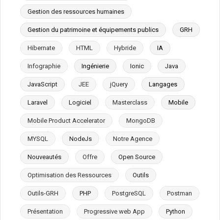
Gestion des ressources humaines
Gestion du patrimoine et équipements publics
GRH
Hibernate
HTML
Hybride
IA
Infographie
Ingénierie
Ionic
Java
JavaScript
JEE
jQuery
Langages
Laravel
Logiciel
Masterclass
Mobile
Mobile Product Accelerator
MongoDB
MYSQL
NodeJs
Notre Agence
Nouveautés
Offre
Open Source
Optimisation des Ressources
Outils
Outils-GRH
PHP
PostgreSQL
Postman
Présentation
Progressive web App
Python