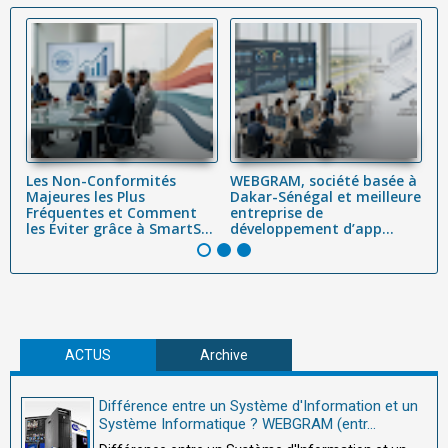
Les Non-Conformités
WEBGRAM, société basée à
P
Majeures les Plus
Dakar-Sénégal et meilleure
r
Fréquentes et Comment
entreprise de
:
..
les Éviter grâce à SmartS...
développement d’app...
Af
ACTUS
Archive
Différence entre un Système d'Information et un
Système Informatique ? WEBGRAM (entr...