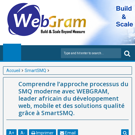
Accueil
SmartSMQ
Comprendre l’approche processus du SMQ moderne avec
Comprendre l’approche processus du
WEBGRAM, leader africain du développement web, mobile et
SMQ moderne avec WEBGRAM,
des solutions qualité grâce à SmartSMQ.
leader africain du développement
web, mobile et des solutions qualité
grâce à SmartSMQ.
A
+
A
-
Imprimer
Email