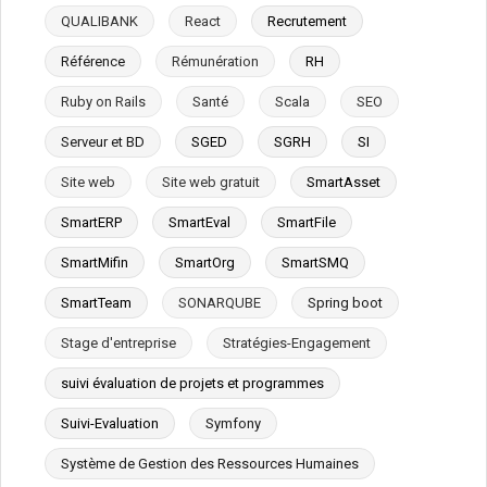
QUALIBANK
React
Recrutement
Référence
Rémunération
RH
Ruby on Rails
Santé
Scala
SEO
Serveur et BD
SGED
SGRH
SI
Site web
Site web gratuit
SmartAsset
SmartERP
SmartEval
SmartFile
SmartMifin
SmartOrg
SmartSMQ
SmartTeam
SONARQUBE
Spring boot
Stage d'entreprise
Stratégies-Engagement
suivi évaluation de projets et programmes
Suivi-Evaluation
Symfony
Système de Gestion des Ressources Humaines