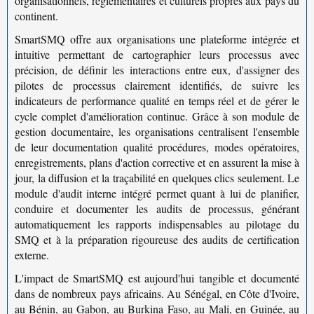
organisationnels, réglementaires et culturels propres aux pays du
continent.
SmartSMQ offre aux organisations une plateforme intégrée et
intuitive permettant de
cartographier leurs processus
avec
précision, de définir les interactions entre eux, d'assigner des
pilotes de processus clairement identifiés, de suivre les
indicateurs de performance qualité
en temps réel et de gérer le
cycle complet d'amélioration continue. Grâce à son
module de
gestion documentaire
, les organisations centralisent l'ensemble
de leur documentation qualité procédures, modes opératoires,
enregistrements, plans d'action corrective et en assurent la mise à
jour, la diffusion et la traçabilité en quelques clics seulement. Le
module d'audit interne
intégré permet quant à lui de planifier,
conduire et documenter les audits de processus, générant
automatiquement les rapports indispensables au pilotage du
SMQ et à la préparation rigoureuse des audits de certification
externe.
L'impact de SmartSMQ est aujourd'hui tangible et documenté
dans de nombreux pays africains. Au
Sénégal
, en
Côte d'Ivoire
,
au
Bénin
, au
Gabon
, au
Burkina Faso
, au
Mali
, en
Guinée
, au