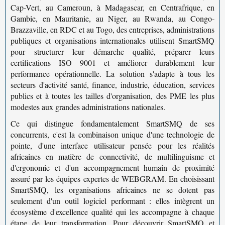
Cap-Vert
, au
Cameroun
, à
Madagascar
, en
Centrafrique
, en
Gambie
, en
Mauritanie
, au
Niger
, au
Rwanda
, au
Congo-
Brazzaville
, en
RDC
et au
Togo
, des entreprises, administrations
publiques et organisations internationales utilisent SmartSMQ
pour structurer leur démarche qualité, préparer leurs
certifications ISO 9001 et améliorer durablement leur
performance opérationnelle. La solution s'adapte à tous les
secteurs d'activité santé, finance, industrie, éducation, services
publics et à toutes les tailles d'organisation, des PME les plus
modestes aux grandes administrations nationales.
Ce qui distingue fondamentalement SmartSMQ de ses
concurrents, c'est la combinaison unique d'une
technologie de
pointe
, d'une interface utilisateur pensée pour les réalités
africaines en matière de connectivité, de multilinguisme et
d'ergonomie et d'un accompagnement humain de proximité
assuré par les équipes expertes de WEBGRAM. En choisissant
SmartSMQ, les organisations africaines ne se dotent pas
seulement d'un outil logiciel performant : elles intègrent un
écosystème d'excellence qualité qui les accompagne à chaque
étape de leur transformation. Pour découvrir SmartSMQ et