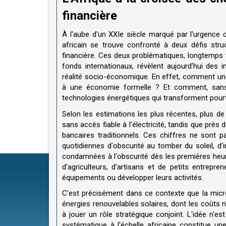
financière
À l'aube d'un XXIe siècle marqué par l'urgence c
africain se trouve confronté à deux défis structu
financière. Ces deux problématiques, longtemps t
fonds internationaux, révèlent aujourd'hui de
réalité socio-économique. En effet, comment une p
à une économie formelle ? Et comment, sans ac
technologies énergétiques qui transforment pourta
Selon les estimations les plus récentes, plus 
sans accès fiable à l'électricité, tandis que près
bancaires traditionnels. Ces chiffres ne sont pa
quotidiennes d'obscurité au tomber du soleil, d'
condamnées à l'obscurité dès les premières heures
d'agriculteurs, d'artisans et de petits entrep
équipements ou développer leurs activités.
C'est précisément dans ce contexte que la microfi
énergies renouvelables solaires, dont les coûts 
à jouer un rôle stratégique conjoint. L'idée n'
systématique à l'échelle africaine constitue u