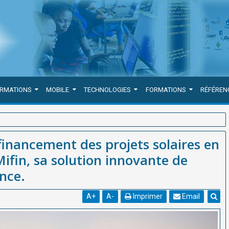
ORMATIONS
MOBILE
TECHNOLOGIES
FORMATIONS
RÉFÉREN
res en Afrique grâce à SmartMifin, sa solution innovante de gestion
inancement des projets solaires en
ifin, sa solution innovante de
nce.
A
+
A
-
Imprimer
Email