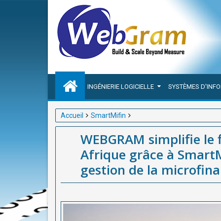
INGÉNIERIE LOGICIELLE
SYSTÈMES D'INF
Accueil
SmartMifin
WEBGRAM simplifie le financement des projets solai
WEBGRAM simplifie le f
de la microfinance.
Afrique grâce à SmartM
gestion de la microfina