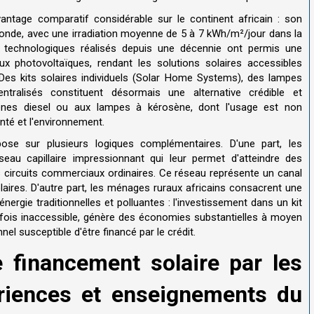
avantage comparatif considérable sur le continent africain : son
monde, avec une irradiation moyenne de 5 à 7 kWh/m²/jour dans la
s technologiques réalisés depuis une décennie ont permis une
x photovoltaïques, rendant les solutions solaires accessibles
 kits solaires individuels (Solar Home Systems), des lampes
ntralisés constituent désormais une alternative crédible et
ènes diesel ou aux lampes à kérosène, dont l'usage est non
nté et l'environnement.
se sur plusieurs logiques complémentaires. D'une part, les
seau capillaire impressionnant qui leur permet d'atteindre des
s circuits commerciaux ordinaires. Ce réseau représente un canal
olaires. D'autre part, les ménages ruraux africains consacrent une
énergie traditionnelles et polluantes : l'investissement dans un kit
parfois inaccessible, génère des économies substantielles à moyen
nel susceptible d'être financé par le crédit.
 financement solaire par les
ériences et enseignements du