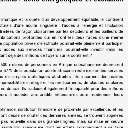
limatique et la quête d'un développement équitable, le continent
rels d'une acuité singulière : l'accès à l'énergie et l'inclusion
raitées de façon cloisonnée par les décideurs et les bailleurs de
s imbrications profondes qui en font les deux faces d'une même
opulation privée d'électricité pourrait-elle pleinement participer
cès aux services financiers, pourrait-elle investir dans les
nt déjà des millions de foyers sur le continent ?
de 600 millions de personnes en Afrique subsaharienne demeurent
 de 57 % de la population adulte africaine reste exclue des services
s de simples statistiques abstraites : ils incarnent des réalités
impossibilité de réfrigérer les médicaments, de classes scolaires
 du soir. Ils traduisent également l'incapacité pour des millions
reneurs à accéder aux crédits nécessaires pour moderniser leurs
nance, institution financière de proximité par excellence, et les
n'ont cessé de chuter ces dernières années, se trouvent appelées
est pas nouvelle dans ses grandes lignes, mais sa mise en œuvre
ne révolution silencieuse dont les effets commencent à se faire