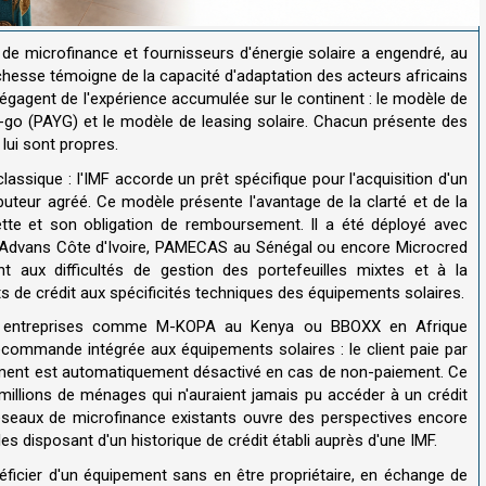
 de microfinance et fournisseurs d'énergie solaire a engendré, au
richesse témoigne de la capacité d'adaptation des acteurs africains
dégagent de l'expérience accumulée sur le continent : le modèle de
u-go (PAYG) et le modèle de leasing solaire. Chacun présente des
 lui sont propres.
classique : l'IMF accorde un prêt spécifique pour l'acquisition d'un
buteur agréé. Ce modèle présente l'avantage de la clarté et de la
dette et son obligation de remboursement. Il a été déployé avec
Advans Côte d'Ivoire, PAMECAS au Sénégal ou encore Microcred
nt aux difficultés de gestion des portefeuilles mixtes et à la
 de crédit aux spécificités techniques des équipements solaires.
es entreprises comme M-KOPA au Kenya ou BBOXX en Afrique
commande intégrée aux équipements solaires : le client paie par
pement est automatiquement désactivé en cas de non-paiement. Ce
millions de ménages qui n'auraient jamais pu accéder à un crédit
 réseaux de microfinance existants ouvre des perspectives encore
s disposant d'un historique de crédit établi auprès d'une IMF.
néficier d'un équipement sans en être propriétaire, en échange de