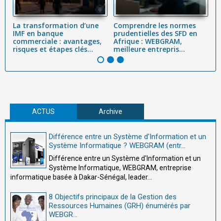
La transformation d’une
Comprendre les normes
B
IMF en banque
prudentielles des SFD en
r
commerciale : avantages,
Afrique : WEBGRAM,
M
risques et étapes clés...
meilleure entrepris...
S
ACTUS
Archive
Différence entre un Système d'Information et un
Système Informatique ? WEBGRAM (entr...
Différence entre un Système d'Information et un
Système Informatique, WEBGRAM, entreprise
informatique basée à Dakar-Sénégal, leader...
8 Objectifs principaux de la Gestion des
Ressources Humaines (GRH) énumérés par
WEBGR...