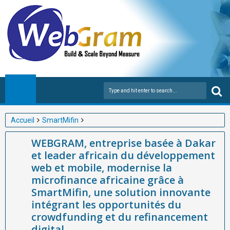
Accueil
SmartMifin
WEBGRAM, entreprise basée à Dakar et leader africain du
WEBGRAM, entreprise basée à Dakar
développement web et mobile, modernise la microfinance
et leader africain du développement
africaine grâce à SmartMifin, une solution innovante intégrant
web et mobile, modernise la
les opportunités du crowdfunding et du refinancement digital.
microfinance africaine grâce à
SmartMifin, une solution innovante
intégrant les opportunités du
crowdfunding et du refinancement
digital.