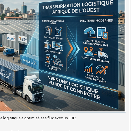
 logistique a optimisé ses flux avec un ERP.
ise de logistique a optimisé ses flux av