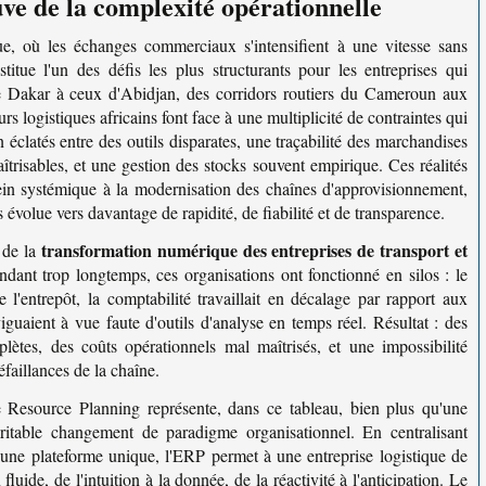
uve de la complexité opérationnelle
, où les échanges commerciaux s'intensifient à une vitesse sans
titue l'un des défis les plus structurants pour les entreprises qui
e Dakar à ceux d'Abidjan, des corridors routiers du Cameroun aux
rs logistiques africains font face à une multiplicité de contraintes qui
on éclatés entre des outils disparates, une traçabilité des marchandises
maîtrisables, et une gestion des stocks souvent empirique. Ces réalités
rein systémique à la modernisation des chaînes d'approvisionnement,
olue vers davantage de rapidité, de fiabilité et de transparence.
transformation numérique des entreprises de transport et
 de la
ndant trop longtemps, ces organisations ont fonctionné en silos : le
 l'entrepôt, la comptabilité travaillait en décalage par rapport aux
viguaient à vue faute d'outils d'analyse en temps réel. Résultat : des
plètes, des coûts opérationnels mal maîtrisés, et une impossibilité
éfaillances de la chaîne.
 Resource Planning représente, dans ce tableau, bien plus qu'une
ritable changement de paradigme organisationnel. En centralisant
'une plateforme unique, l'ERP permet à une entreprise logistique de
uide, de l'intuition à la donnée, de la réactivité à l'anticipation. Le