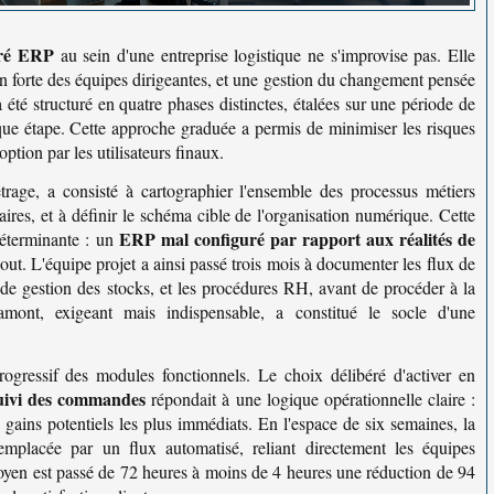
gré ERP
au sein d'une entreprise logistique ne s'improvise pas. Elle
n forte des équipes dirigeantes, et une gestion du changement pensée
été structuré en quatre phases distinctes, étalées sur une période de
que étape. Cette approche graduée a permis de minimiser les risques
ption par les utilisateurs finaux.
rage, a consisté à cartographier l'ensemble des processus métiers
taires, et à définir le schéma cible de l'organisation numérique. Cette
ERP mal configuré par rapport aux réalités de
 déterminante : un
out. L'équipe projet a ainsi passé trois mois à documenter les flux de
 de gestion des stocks, et les procédures RH, avant de procéder à la
mont, exigeant mais indispensable, a constitué le socle d'une
gressif des modules fonctionnels. Le choix délibéré d'activer en
suivi des commandes
répondait à une logique opérationnelle claire :
les gains potentiels les plus immédiats. En l'espace de six semaines, la
placée par un flux automatisé, reliant directement les équipes
moyen est passé de 72 heures à moins de 4 heures une réduction de 94