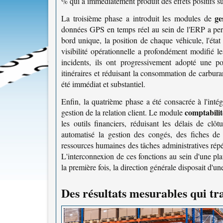
% qui a immédiatement produit des effets positifs sur 
ge
La troisième phase a introduit les modules de
données GPS en temps réel au sein de l'ERP a perm
bord unique, la position de chaque véhicule, l'état
visibilité opérationnelle a profondément modifié le
incidents, ils ont progressivement adopté une post
itinéraires et réduisant la consommation de carbura
été immédiat et substantiel.
Enfin, la quatrième phase a été consacrée à l'intég
comptabili
gestion de la relation client. Le module
les outils financiers, réduisant les délais de c
automatisé la gestion des congés, des fiches de 
ressources humaines des tâches administratives répét
L'interconnexion de ces fonctions au sein d'une p
la première fois, la direction générale disposait d'un
Des résultats mesurables qui tr