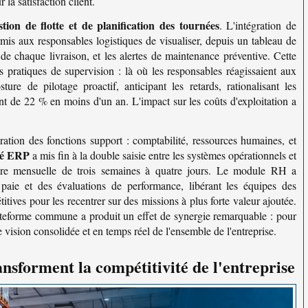
la satisfaction client.
stion de flotte et de planification des tournées
. L'intégration de
is aux responsables logistiques de visualiser, depuis un tableau de
 de chaque livraison, et les alertes de maintenance préventive. Cette
s pratiques de supervision : là où les responsables réagissaient aux
ure de pilotage proactif, anticipant les retards, rationalisant les
nt de 22 % en moins d'un an. L'impact sur les coûts d'exploitation a
ration des fonctions support : comptabilité, ressources humaines, et
té ERP
a mis fin à la double saisie entre les systèmes opérationnels et
lôture mensuelle de trois semaines à quatre jours. Le module RH a
paie et des évaluations de performance, libérant les équipes des
itives pour les recentrer sur des missions à plus forte valeur ajoutée.
lateforme commune a produit un effet de synergie remarquable : pour
e vision consolidée et en temps réel de l'ensemble de l'entreprise.
ansforment la compétitivité de l'entreprise