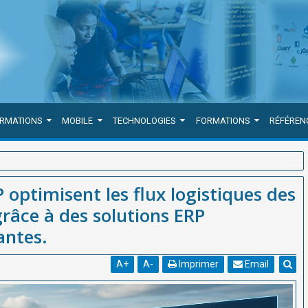
ORMATIONS
MOBILE
TECHNOLOGIES
FORMATIONS
RÉFÉREN
es des entreprises africaines grâce à des solutions ERP innovantes
ptimisent les flux logistiques des
grâce à des solutions ERP
antes.
A
+
A
-
Imprimer
Email