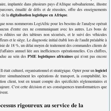
iaire, implantée dans plusieurs pays d'Afrique subsaharienne, illustre
rcours, émaillé de défis et de réussites, offre des enseignements
digitalisation logistique en Afrique
e de la
.
e que nous nommerons LogiAfric pour les besoins de l'analyse opérait
s, aucun d'entre eux ne communiquant avec les autres. Les bons de
s éditées sur des tableurs non sécurisés, et le suivi des véhicules
urs et le siège. Le diagnostic initial établi lors de l'audit préalable à
aisie de 18 %, un délai moyen de traitement des commandes clients de
affaires annuel liée aux inefficiences opérationnelles. Ces chiffres,
PME logistiques africaines
pandue au sein des
qui n'ont pas encore
logiciel
l était culturel, organisationnel et stratégique. Opter pour un
érer simultanément les opérations de transport, la comptabilité, les
tion client, tout en tenant compte des spécificités réglementaires et
 majeure. C'est cette décision et ses conséquences transformatrices que
ivent.
essus rigoureux au service de la