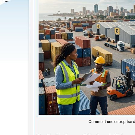
Comment une entreprise de
Article : Comment une entrepr