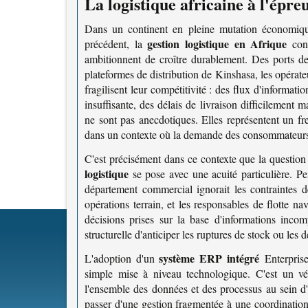
La logistique africaine à l'épre
Dans un continent en pleine mutation économique
gestion logistique en Afrique
précédent, la
cons
ambitionnent de croître durablement. Des ports d
plateformes de distribution de Kinshasa, les opérateu
fragilisent leur compétitivité : des flux d'informati
insuffisante, des délais de livraison difficilement 
ne sont pas anecdotiques. Elles représentent un f
dans un contexte où la demande des consommateurs év
C'est précisément dans ce contexte que la question
logistique
se pose avec une acuité particulière. Pe
département commercial ignorait les contraintes de
opérations terrain, et les responsables de flotte na
décisions prises sur la base d'informations incom
structurelle d'anticiper les ruptures de stock ou les d
système ERP intégré
L'adoption d'un
Enterprise
simple mise à niveau technologique. C'est un vé
l'ensemble des données et des processus au sein d
passer d'une gestion fragmentée à une coordination fl