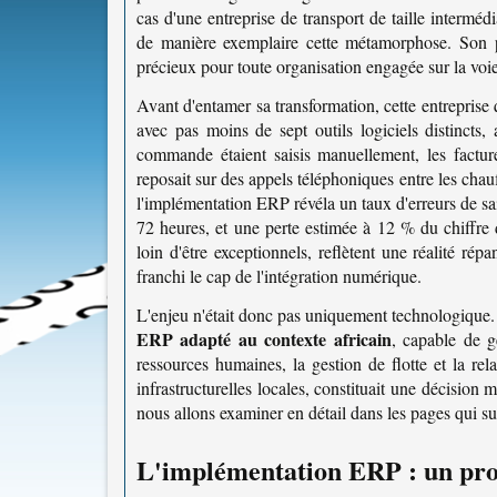
cas d'une entreprise de transport de taille interméd
de manière exemplaire cette métamorphose. Son pa
précieux pour toute organisation engagée sur la voi
Avant d'entamer sa transformation, cette entrepris
avec pas moins de sept outils logiciels distinct
commande étaient saisis manuellement, les facture
reposait sur des appels téléphoniques entre les chauffe
l'implémentation ERP révéla un taux d'erreurs de s
72 heures, et une perte estimée à 12 % du chiffre d'
loin d'être exceptionnels, reflètent une réalité ré
franchi le cap de l'intégration numérique.
L'enjeu n'était donc pas uniquement technologique. I
ERP adapté au contexte africain
, capable de g
ressources humaines, la gestion de flotte et la rela
infrastructurelles locales, constituait une décision
nous allons examiner en détail dans les pages qui su
L'implémentation ERP : un proc