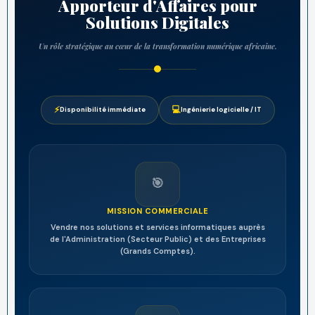
Apporteur d'Affaires pour
Solutions Digitales
Un rôle stratégique au cœur de la transformation numérique africaine.
⚡
💻
Disponibilité immédiate
Ingénierie logicielle / IT
🎯
MISSION COMMERCIALE
Vendre nos solutions et services informatiques auprès
de l'Administration (Secteur Public) et des Entreprises
(Grands Comptes).