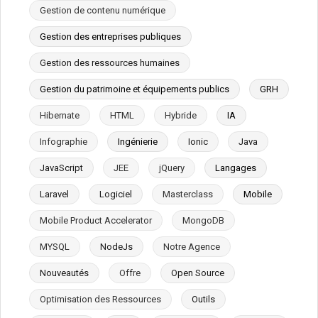
Gestion de contenu numérique
Gestion des entreprises publiques
Gestion des ressources humaines
Gestion du patrimoine et équipements publics
GRH
Hibernate
HTML
Hybride
IA
Infographie
Ingénierie
Ionic
Java
JavaScript
JEE
jQuery
Langages
Laravel
Logiciel
Masterclass
Mobile
Mobile Product Accelerator
MongoDB
MYSQL
NodeJs
Notre Agence
Nouveautés
Offre
Open Source
Optimisation des Ressources
Outils