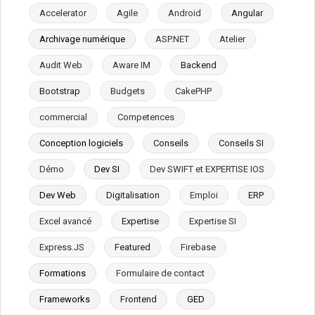
Accelerator
Agile
Android
Angular
Archivage numérique
ASP.NET
Atelier
Audit Web
Aware IM
Backend
Bootstrap
Budgets
CakePHP
commercial
Competences
Conception logiciels
Conseils
Conseils SI
Démo
Dev SI
Dev SWIFT et EXPERTISE IOS
Dev Web
Digitalisation
Emploi
ERP
Excel avancé
Expertise
Expertise SI
Express.JS
Featured
Firebase
Formations
Formulaire de contact
Frameworks
Frontend
GED