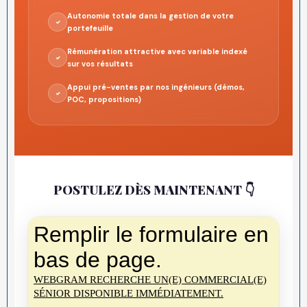
Autonomie totale dans la gestion de votre
✓
portefeuille
Rémunération attractive avec variable indexé
✓
sur vos résultats
Appui pré-ventes par nos ingénieurs (démos,
✓
POC, propositions)
POSTULEZ DÈS MAINTENANT 👇