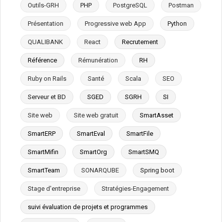
Outils-GRH
PHP
PostgreSQL
Postman
Présentation
Progressive web App
Python
QUALIBANK
React
Recrutement
Référence
Rémunération
RH
Ruby on Rails
Santé
Scala
SEO
Serveur et BD
SGED
SGRH
SI
Site web
Site web gratuit
SmartAsset
SmartERP
SmartEval
SmartFile
SmartMifin
SmartOrg
SmartSMQ
SmartTeam
SONARQUBE
Spring boot
Stage d'entreprise
Stratégies-Engagement
suivi évaluation de projets et programmes