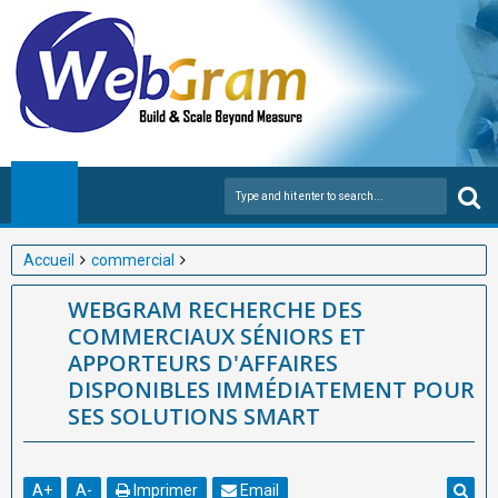
Accueil
commercial
WEBGRAM RECHERCHE DES COMMERCIAUX SÉNIORS ET
WEBGRAM RECHERCHE DES
APPORTEURS D'AFFAIRES DISPONIBLES IMMÉDIATEMENT
COMMERCIAUX SÉNIORS ET
POUR SES SOLUTIONS SMART
APPORTEURS D'AFFAIRES
DISPONIBLES IMMÉDIATEMENT POUR
SES SOLUTIONS SMART
A
+
A
-
Imprimer
Email