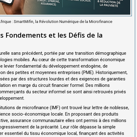
Afrique : SmartMifin, la Révolution Numérique de la Microfinance
s Fondements et les Défis de la
turelle sans précédent, portée par une transition démographique
ologies mobiles. Au cœur de cette transformation économique
 le levier fondamental du développement endogène, de
ion des petites et moyennes entreprises (PME). Historiquement,
érisées par des structures lourdes et des exigences de garanties
ation en marge du circuit financier formel. Des millions
e commerçants du secteur informel se sont ainsi retrouvés privés
éveloppement.
itutions de microfinance (IMF) ont trouvé leur lettre de noblesse,
lience socio-économique locale. En proposant des produits
ective, assurance communautaire elles ont permis à des millions
ressivement de la précarité. Leur rôle dépasse la simple
lier essentiel du tissu économique local, finançant des activités