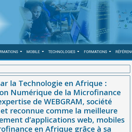
ORMATIONS
MOBILE
TECHNOLOGIES
FORMATIONS
RÉFÉREN
 : SmartMifin, la Révolution Numérique de la Microfinance illustre
par la Technologie en Afrique :
ée à Dakar-Sénégal et reconnue comme la meilleure entreprise de
ion Numérique de la Microfinance
stion de la microfinance en Afrique grâce à sa solution innovante
l’expertise de WEBGRAM, société
 et reconnue comme la meilleure
ement d’applications web, mobiles
rofinance en Afrique grâce à sa