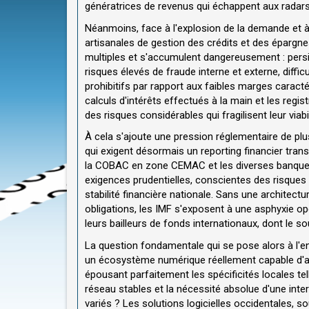
génératrices de revenus qui échappent aux radar
Néanmoins, face à l'explosion de la demande et à
artisanales de gestion des crédits et des épargne
multiples et s'accumulent dangereusement : pers
risques élevés de fraude interne et externe, diffi
prohibitifs par rapport aux faibles marges caracté
calculs d'intérêts effectués à la main et les regi
des risques considérables qui fragilisent leur viabi
À cela s'ajoute une pression réglementaire de plus
qui exigent désormais un reporting financier tra
la COBAC en zone CEMAC et les diverses banques
exigences prudentielles, conscientes des risques
stabilité financière nationale. Sans une architec
obligations, les IMF s'exposent à une asphyxie op
leurs bailleurs de fonds internationaux, dont le s
La question fondamentale qui se pose alors à l'e
un écosystème numérique réellement capable d'aut
épousant parfaitement les spécificités locales tel
réseau stables et la nécessité absolue d'une inter
variés ? Les solutions logicielles occidentales,