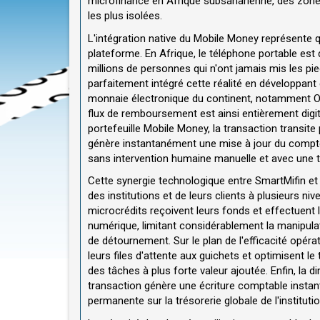
microfinance en Afrique subsaharienne, des zon
les plus isolées.
L'intégration native du Mobile Money représente q
plateforme. En Afrique, le téléphone portable est
millions de personnes qui n'ont jamais mis les pi
parfaitement intégré cette réalité en développant
monnaie électronique du continent, notamment O
flux de remboursement est ainsi entièrement digita
portefeuille Mobile Money, la transaction transite
génère instantanément une mise à jour du compte d
sans intervention humaine manuelle et avec une t
Cette synergie technologique entre SmartMifin e
des institutions et de leurs clients à plusieurs ni
microcrédits reçoivent leurs fonds et effectuent
numérique, limitant considérablement la manipul
de détournement. Sur le plan de l'efficacité opéra
leurs files d'attente aux guichets et optimisent le
des tâches à plus forte valeur ajoutée. Enfin, la 
transaction génère une écriture comptable instanta
permanente sur la trésorerie globale de l'instituti