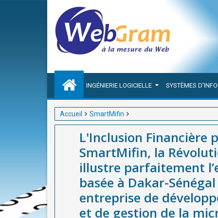
INGÉNIERIE LOGICIELLE
SYSTÈMES D'INF
Accueil
SmartMifin
L'Inclusion Financière par la Technologie en Afrique
L'Inclusion Financière 
parfaitement l’expertise de WEBGRAM, société bas
SmartMifin, la Révolut
développement d’applications web, mobiles et de ge
illustre parfaitement 
SmartMifin.
basée à Dakar-Sénégal
entreprise de développ
et de gestion de la mic