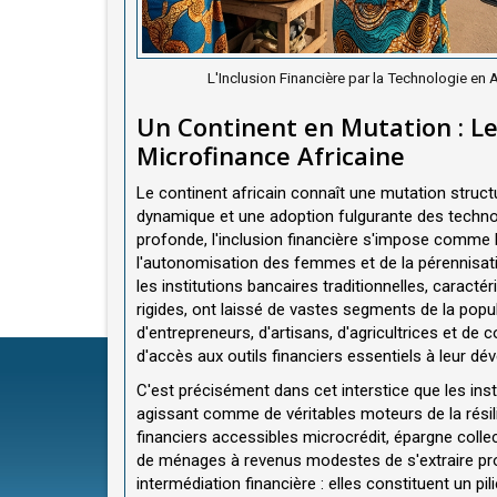
L'Inclusion Financière par la Technologie en 
Un Continent en Mutation : Le
Microfinance Africaine
Le continent africain connaît une mutation struc
dynamique et une adoption fulgurante des techn
profonde, l'inclusion financière s'impose comme
l'autonomisation des femmes et de la pérennisat
les institutions bancaires traditionnelles, caract
rigides, ont laissé de vastes segments de la popul
d'entrepreneurs, d'artisans, d'agricultrices et d
d'accès aux outils financiers essentiels à leur d
C'est précisément dans cet interstice que les inst
agissant comme de véritables moteurs de la rési
financiers accessibles microcrédit, épargne coll
de ménages à revenus modestes de s'extraire prog
intermédiation financière : elles constituent un pi