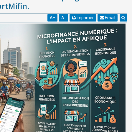
rtMifin.
A
+
A
-
Imprimer
Email