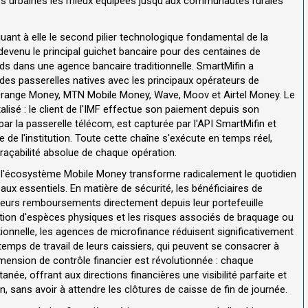
es urbaines les mieux équipées jusqu'aux communautés rurales
uant à elle le second pilier technologique fondamental de la
 devenu le principal guichet bancaire pour des centaines de
eds dans une agence bancaire traditionnelle. SmartMifin a
 des passerelles natives avec les principaux opérateurs de
range Money, MTN Mobile Money, Wave, Moov et Airtel Money. Le
lisé : le client de l'IMF effectue son paiement depuis son
 par la passerelle télécom, est capturée par l'API SmartMifin et
e l'institution. Toute cette chaîne s'exécute en temps réel,
raçabilité absolue de chaque opération.
t l'écosystème Mobile Money transforme radicalement le quotidien
veaux essentiels. En matière de sécurité, les bénéficiaires de
 leurs remboursements directement depuis leur portefeuille
ation d'espèces physiques et les risques associés de braquage ou
tionnelle, les agences de microfinance réduisent significativement
 temps de travail de leurs caissiers, qui peuvent se consacrer à
dimension de contrôle financier est révolutionnée : chaque
née, offrant aux directions financières une visibilité parfaite et
on, sans avoir à attendre les clôtures de caisse de fin de journée.