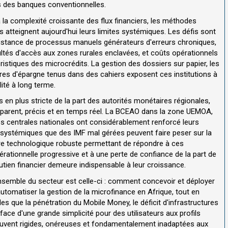
s des banques conventionnelles.
 la complexité croissante des flux financiers, les méthodes
s atteignent aujourd'hui leurs limites systémiques. Les défis sont
istance de processus manuels générateurs d'erreurs chroniques,
cultés d'accès aux zones rurales enclavées, et coûts opérationnels
ristiques des microcrédits. La gestion des dossiers sur papier, les
stres d'épargne tenus dans des cahiers exposent ces institutions à
lité à long terme.
 en plus stricte de la part des autorités monétaires régionales,
nsparent, précis et en temps réel. La BCEAO dans la zone UEMOA,
 centrales nationales ont considérablement renforcé leurs
 systémiques que des IMF mal gérées peuvent faire peser sur la
ture technologique robuste permettant de répondre à ces
érationnelle progressive et à une perte de confiance de la part de
outien financier demeure indispensable à leur croissance.
nsemble du secteur est celle-ci : comment concevoir et déployer
omatiser la gestion de la microfinance en Afrique, tout en
les que la pénétration du Mobile Money, le déficit d'infrastructures
face d'une grande simplicité pour des utilisateurs aux profils
 souvent rigides, onéreuses et fondamentalement inadaptées aux