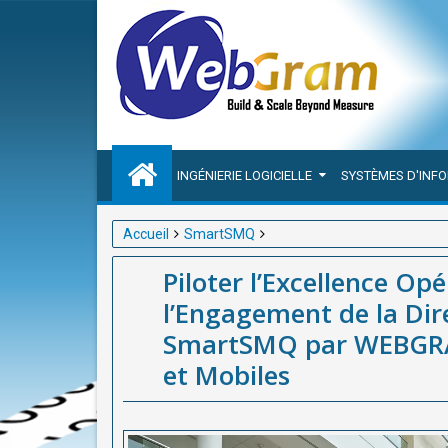
INGÉNIERIE LOGICIELLE
SYSTÈMES D'INF
Accueil
SmartSMQ
Piloter l’Excellence Opérationnelle en Afrique : D
Piloter l’Excellence Op
WEBGRAM, Numéro 1 des Solutions Web et Mobiles
l’Engagement de la Dir
SmartSMQ par WEBGRA
et Mobiles