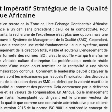
Impératif Stratégique de la Qualité
ue Africaine
ise en œuvre de la Zone de Libre-Échange Continentale Africaine
ace à un défi sans précédent : celui de la compétitivité. Pour
nts, la recherche de l'excellence n'est plus une option, mais une
trouve le Système de Management de la Qualité (SMQ). Cependant,
ices nous enseigne une vérité fondamentale : aucun système, aussi
gagement de la direction total, visible et soutenu. L’engagement de
e formelle des normes ISO ; c'est le souffle vital qui transforme
véritable culture d'entreprise. La problématique centrale réside
sser d'une vision court-termiste de la rentabilité à une vision
amélioration continue. Comment le leadership peut-il catalyser la
uels sont les mécanismes par lesquels l'implication des décideurs
nt de la direction dans un SMQ se définit par la volonté manifeste
ualité au sommet des priorités. Cela commence par la définition
sion et les valeurs de l'organisation. En Afrique, où le management
ue forte, l'exemplarité du dirigeant est le premier vecteur de
t la qualité que comme une contrainte administrative pour obtenir
us, la version 2015 de la norme ISO 9001 a renforcé le concept de