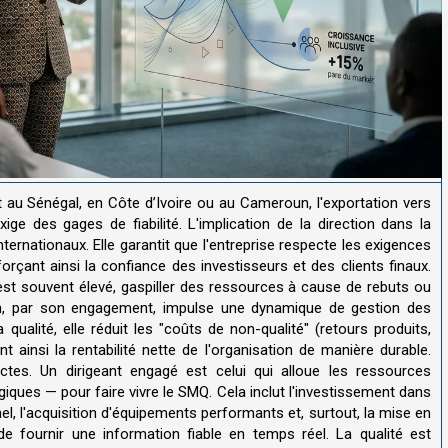
au Sénégal, en Côte d’Ivoire ou au Cameroun, l'exportation vers
ige des gages de fiabilité. L'implication de la direction dans la
nternationaux. Elle garantit que l'entreprise respecte les exigences
orçant ainsi la confiance des investisseurs et des clients finaux.
 est souvent élevé, gaspiller des ressources à cause de rebuts ou
ion, par son engagement, impulse une dynamique de gestion des
 qualité, elle réduit les "coûts de non-qualité" (retours produits,
t ainsi la rentabilité nette de l'organisation de manière durable.
es. Un dirigeant engagé est celui qui alloue les ressources
ques — pour faire vivre le SMQ. Cela inclut l'investissement dans
l, l'acquisition d'équipements performants et, surtout, la mise en
de fournir une information fiable en temps réel. La qualité est