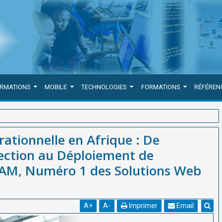
ORMATIONS
MOBILE
TECHNOLOGIES
FORMATIONS
RÉFÉREN
e l’Engagement de la Direction au Déploiement de SmartSMQ par
érationnelle en Afrique : De
ection au Déploiement de
M, Numéro 1 des Solutions Web
A
+
A
-
Imprimer
Email